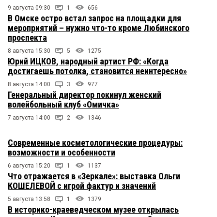
9 августа 09:30
1
656
В Омске остро встал запрос на площадки для
мероприятий – нужно что-то кроме Любинского
проспекта
8 августа 15:30
5
1275
Юрий ИЦКОВ, народный артист РФ: «Когда
достигаешь потолка, становится неинтересно»
8 августа 14:00
3
977
Генеральный директор покинул женский
волейбольный клуб «Омичка»
7 августа 14:00
2
1346
Современные косметологические процедуры:
возможности и особенности
6 августа 15:20
1
1137
Что отражается в «Зеркале»: выставка Ольги
КОШЕЛЕВОЙ с игрой фактур и значений
5 августа 13:58
1
1379
В историко-краеведческом музее открылась