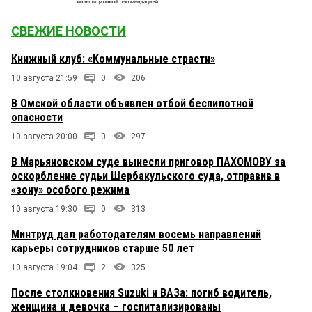
СВЕЖИЕ НОВОСТИ
Книжный клуб: «Коммунальные страсти»
10 августа 21:59
0
206
В Омской области объявлен отбой беспилотной
опасности
10 августа 20:00
0
297
В Марьяновском суде вынесли приговор ПАХОМОВУ за
оскорбление судьи Шербакульского суда, отправив в
«зону» особого режима
10 августа 19:30
0
313
Минтруд дал работодателям восемь направлений
карьеры сотрудников старше 50 лет
10 августа 19:04
2
325
После столкновения Suzuki и ВАЗа: погиб водитель,
женщина и девочка – госпитализированы