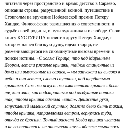
читателя через пространство и время: детство в Сараево,
описания страны, разрушенной войной, путешествие в
Стокгольм на вручение Нобелевской премии Петеру
Хандке. Философские размышления о современности и
судьбе своей родины, о пути художника и о свободе. Свою
книгу КУСТУРИЦА посвятил другу Петеру Хандке, в
котором нашел близкую душу, идеал творца, не
разменивающегося на сиюминутные вызовы времени в
поиске истины. «
С холма Горица, что над Марьиным
Двором, летели ржавые крышки, тайком стащенные из
дома или выуженные из сараев, – мы запускали их высоко в
небо, и они летели, словно спутники, над щербатыми
крышами. Самыми искусными «мастерами крышек» были
те, кто знал, как подстроиться под воздушные потоки
так, чтобы крышка сделала «винт». Движение руки,
запускавшей маленький спутник, должно было быть таким,
чтобы крышка, направляемая ветром, вернулась туда,
откуда ее бросили. Точный расчет! Когда крышка улетала
и не возвращалась, не описывала круг – вдалеке слышалось