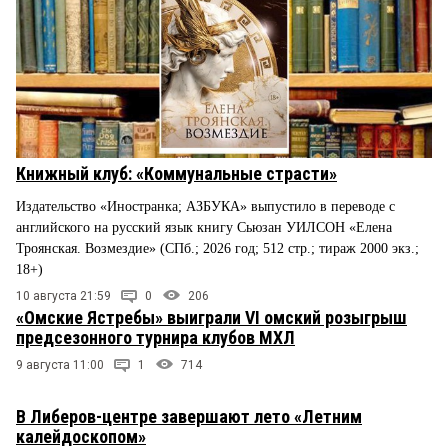
Книжный клуб: «Коммунальные страсти»
Издательство «Иностранка; АЗБУКА» выпустило в переводе с
английского на русский язык книгу Сьюзан УИЛСОН «Елена
Троянская. Возмездие» (СПб.; 2026 год; 512 стр.; тираж 2000 экз.;
18+)
10 августа 21:59
0
206
«Омские Ястребы» выиграли VI омский розыгрыш
предсезонного турнира клубов МХЛ
9 августа 11:00
1
714
В Либеров-центре завершают лето «Летним
калейдоскопом»