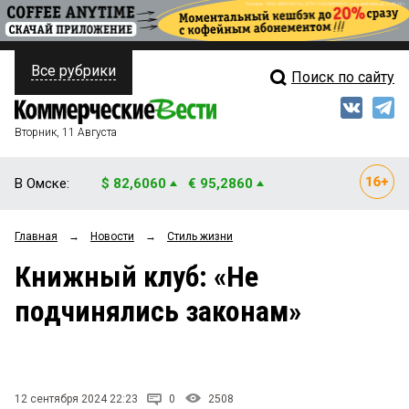
Все рубрики
Поиск по сайту
ПОЛИТИКА
Свежий выпуск
Медиа
ФИНАНСЫ
Вторник, 11 Августа
Кто есть кто
НЕДВИЖИМОСТЬ
В Омске:
$ 82,6060
€ 95,2860
Интервью
БИЗНЕС
Главная
→
Новости
→
Стиль жизни
Мнения
ОБЩЕСТВО
Книжный клуб: «Не
Рейтинги
ЗАКОН
подчинялись законам»
Блоги
НОВОСТИ КОМПАНИЙ
Архив
ПРОИСШЕСТВИЯ
12 сентября 2024 22:23
0
2508
СТИЛЬ ЖИЗНИ