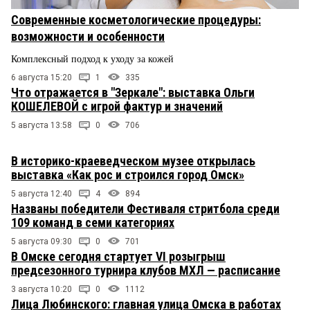
Современные косметологические процедуры:
возможности и особенности
Комплексный подход к уходу за кожей
6 августа 15:20
1
335
Что отражается в "Зеркале": выставка Ольги
КОШЕЛЕВОЙ с игрой фактур и значений
5 августа 13:58
0
706
В историко-краеведческом музее открылась
выставка «Как рос и строился город Омск»
5 августа 12:40
4
894
Названы победители Фестиваля стритбола среди
109 команд в семи категориях
5 августа 09:30
0
701
В Омске сегодня стартует VI розыгрыш
предсезонного турнира клубов МХЛ — расписание
3 августа 10:20
0
1112
Лица Любинского: главная улица Омска в работах