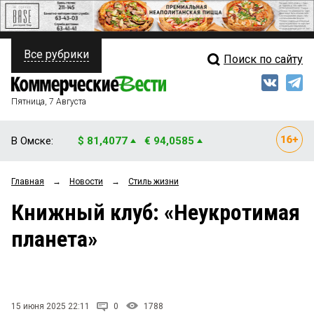
Все рубрики
Поиск по сайту
ПОЛИТИКА
Свежий выпуск
Медиа
ФИНАНСЫ
Пятница, 7 Августа
Кто есть кто
НЕДВИЖИМОСТЬ
В Омске:
$ 81,4077
€ 94,0585
Интервью
БИЗНЕС
Главная
→
Новости
→
Стиль жизни
Мнения
ОБЩЕСТВО
Книжный клуб: «Неукротимая
Рейтинги
ЗАКОН
планета»
Блоги
НОВОСТИ КОМПАНИЙ
Архив
ПРОИСШЕСТВИЯ
15 июня 2025 22:11
0
1788
СТИЛЬ ЖИЗНИ