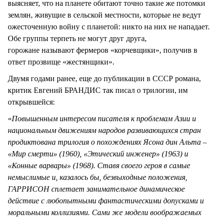
выясняет, что на планете обитают точно такие же потомки
землян, живущие в сельской местности, которые не ведут
ожесточенную войну с планетой: никто на них не нападает.
Обе группы терпеть не могут друг друга,
горожане называют фермеров «корчевщики», получив в
ответ прозвище «жестянщики».
Двумя годами ранее, еще до публикации в СССР романа,
критик Евгений БРАНДИС так писал о трилогии, им
открывшейся:
«
Повышенным интересом писателя к проблемам Азии и
национальным движениям народов развивающихся стран
продиктована трилогия о похождениях Ясона дин Альта –
«Мир смерти» (1960), «Этический инженер» (1963) и
«Конные варвары» (1968). Ставя своего героя в самые
немыслимые и, казалось бы, безвыходные положения,
ГАРРИСОН сплетает занимательное динамическое
действие с любопытными фантастическими допусками и
моральными коллизиями. Сами же модели воображаемых