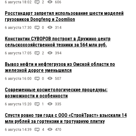
6 августа 18:02
2
606
Росстандарт запретил использование шести моделей
грузовиков Dongfeng и Zoomlion
6 августа 17:30
0
314
Константин СУВОРОВ построит в Дружино центр
сельскохозяйственной техники за 564 млн руб.
6 августа 17:05
2
394
Вывоз нефти и нефтегрузов из Омской области по
железной дороге уменьшился
6 августа 16:00
0
507
Современные косметологические процедуры:
возможности и особенности
6 августа 15:20
1
335
Спустя ровно три года с ООО «СтройТраст» взыскали 14
млн рублей за гортензии и тротуарную плитку
6 августа 14:39
4
470