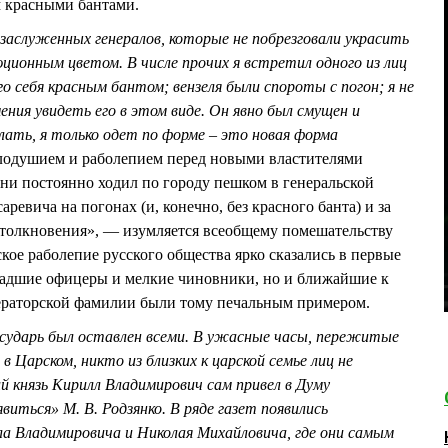
 красными бантами.
 заслуженных генералов, которые не побрезговали украсить
ионным цветом. В числе прочих я встретил одного из лиц
о себя красным бантом; вензеля были спороты с погон; я не
ения увидеть его в этом виде. Он явно был смущен и
ать, я только одет по форме – это новая форма
лодушием и раболепием перед новыми властителями
дни постоянно ходил по городу пешком в генеральской
ревича на погонах (и, конечно, без красного банта) и за
 столкновения», — изумляется всеобщему помешательству
ое раболепие русского общества ярко сказались в первые
младшие офицеры и мелкие чиновники, но и ближайшие к
ераторской фамилии были тому печальным примером.
осударь был оставлен всеми. В ужасные часы, пережитые
 Царском, никто из близких к царской семье лиц не
й князь Кирилл Владимирович сам привел в Думу
виться» М. В. Родзянко. В ряде газет появились
ла Владимировича и Николая Михайловича, где они самым