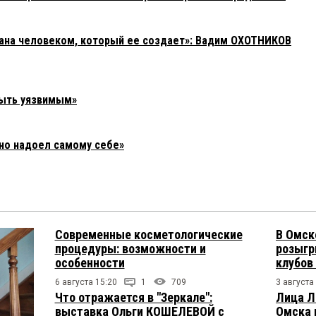
зана человеком, который ее создает»: Вадим ОХОТНИКОВ
быть уязвимым»
но надоел самому себе»
Современные косметологические
В Омск
процедуры: возможности и
розыгр
особенности
клубов
6 августа 15:20
1
709
3 августа
Что отражается в "Зеркале":
Лица Л
выставка Ольги КОШЕЛЕВОЙ с
Омска 