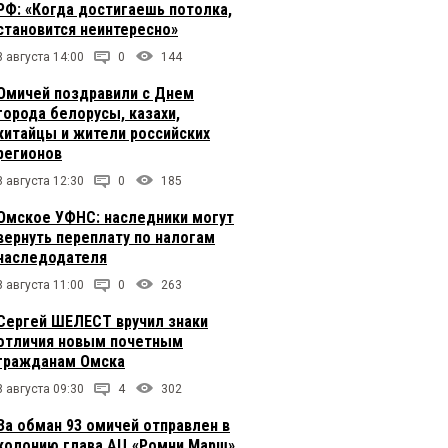
РФ: «Когда достигаешь потолка,
становится неинтересно»
8 августа 14:00
0
144
Омичей поздравили с Днем
города белорусы, казахи,
китайцы и жители российских
регионов
8 августа 12:30
0
185
Омское УФНС: наследники могут
вернуть переплату по налогам
наследодателя
8 августа 11:00
0
263
Сергей ШЕЛЕСТ вручил знаки
отличия новым почетным
гражданам Омска
8 августа 09:30
4
302
За обман 93 омичей отправлен в
колонию глава АЦ «Ромни Марш»