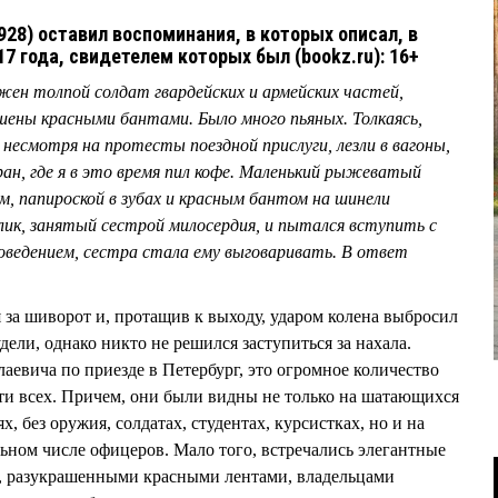
28) оставил воспоминания, в которых описал, в
7 года, свидетелем которых был (bookz.ru): 16+
жен толпой солдат гвардейских и армейских частей,
шены красными бантами. Было много пьяных. Толкаясь,
, несмотря на протесты поездной прислуги, лезли в вагоны,
ран, где я в это время пил кофе. Маленький рыжеватый
м, папироской в зубах и красным бантом на шинели
олик, занятый сестрой милосердия, и пытался вступить с
поведением, сестра стала ему выговаривать. В ответ
я за шиворот и, протащив к выходу, ударом колена выбросил
удели, однако никто не решился заступиться за нахала.
аевича по приезде в Петербург, это огромное количество
ти всех. Причем, они были видны не только на шатающихся
, без оружия, солдатах, студентах, курсистках, но и на
ьном числе офицеров. Мало того, встречались элегантные
и, разукрашенными красными лентами, владельцами