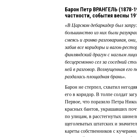
Барон Петр ВРАНГЕЛЬ (1878-19
частности, события весны 191
«В Царском дебаркадер был запру
большинство из них были разукра
смеясь и громко разговаривая, они
забив все коридоры и вагон-ресто
финляндский драгун с наглым лицо
бесцеремонно сел за соседний ст
ней в разговор. Возмущенная его 
раздалась площадная брань».
Барон не стерпел, схватил негодя
его в коридор. В толпе солдат заг
Первое, что поразило Петра Никол
красных бантов, украшавших поч
по улицам, в расстегнутых шинелях
щеголеватых штатских и значител
кареты собственников с кучерам