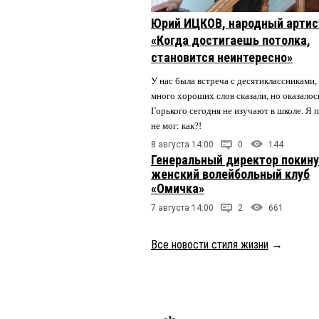
Юрий ИЦКОВ, народный артис
«Когда достигаешь потолка,
становится неинтересно»
У нас была встреча с десятиклассниками,
много хороших слов сказали, но оказалос
Горького сегодня не изучают в школе. Я 
не мог: как?!
8 августа 14:00
0
144
Генеральный директор покин
женский волейбольный клуб
«Омичка»
7 августа 14:00
2
661
Все новости стиля жизни
→