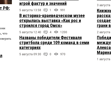
игрой фактур и значений
3 августа
т РФ:
Книжны
5 августа 13:58
1
991
В историко-краеведческом музее
расска
открылась выставка «Как рос и
создае
строился город Омск»
грани 
 они
5 августа 12:40
4
1200
2 августа
ь, что
Названы победители Фестиваля
Победи
поверить
стритбола среди 109 команд в семи
междун
категориях
Алекса
Марина
5 августа 09:30
0
970
ул
1 августа