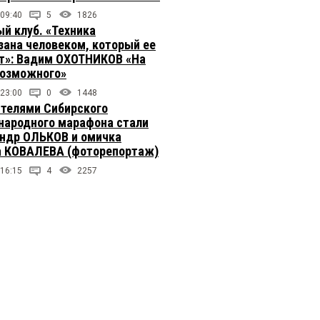
 09:40
5
1826
й клуб. «Техника
зана человеком, который ее
т»: Вадим ОХОТНИКОВ «На
возможного»
 23:00
0
1448
телями Сибирского
ародного марафона стали
ндр ОЛЬКОВ и омичка
 КОВАЛЕВА (фоторепортаж)
 16:15
4
2257