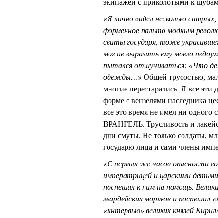
экипажей с приколотыми к шубам
«Я лично видел несколько старых,
форменное пальто модным революц
свиты государя, тоже украсившег
мог не выразить ему моего недоум
пытался отшучиваться: «Что дел
одежды…»
Общей трусостью, ма
многие перестарались. Я все эти 
форме с вензелями наследника цеса
все это время не имел ни одного
ВРАНГЕЛЬ. Трусливость и лакейск
дни смуты. Не только солдаты, 
государю лица и сами члены имп
«С первых же часов опасности г
императрицей и царскими детьми в
поспешил к ним на помощь. Велики
гвардейских моряков и поспешил «я
«интервью» великих князей Кирил