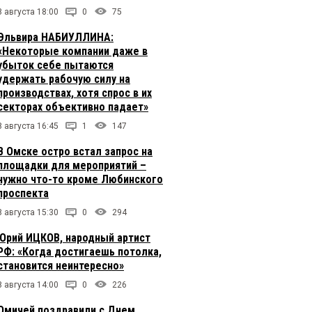
8 августа 18:00
0
75
Эльвира НАБИУЛЛИНА:
«Некоторые компании даже в
убыток себе пытаются
удержать рабочую силу на
производствах, хотя спрос в их
секторах объективно падает»
8 августа 16:45
1
147
В Омске остро встал запрос на
площадки для мероприятий –
нужно что-то кроме Любинского
проспекта
8 августа 15:30
0
294
Юрий ИЦКОВ, народный артист
РФ: «Когда достигаешь потолка,
становится неинтересно»
8 августа 14:00
0
226
Омичей поздравили с Днем