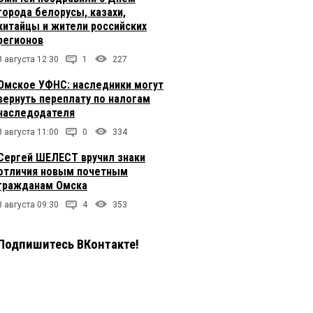
города белорусы, казахи,
китайцы и жители российских
регионов
8 августа 12:30
1
227
Омское УФНС: наследники могут
вернуть переплату по налогам
наследодателя
8 августа 11:00
0
334
Сергей ШЕЛЕСТ вручил знаки
отличия новым почетным
гражданам Омска
8 августа 09:30
4
353
Подпишитесь ВКонтакте!