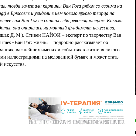
шь тогда заметили картины Ван Гога рядом со своими на
t) в Брюсселе и увидели в нем нового яркого творца на
 менее сам Ван Гог не считал себя революционером. Какими
боты, они опирались на мощный фундамент искусства,
ышак Д. М.). Стивен НАЙФИ – эксперт по творчеству Ван
 Times «Ван Гог: жизнь» – подробно рассказывает об
ваниях, важнейших именах и событиях в жизни великого
ми иллюстрациями на мелованной бумаге и может стать
й искусства.