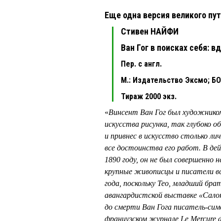
Еще одна версия великого пу
Стивен НАЙФИ
Ван Гог в поисках себя: 
Пер. с англ.
М.: Издательство Эксмо; БОМ
Тираж 2000 экз.
«
Винсент Ван Гог был художнико
искусства рисунка, так глубоко 
и привнес в искусство столько л
все достоинства его работ. В дей
1890 году, он не был совершенно 
крупные живописцы и писатели вс
года, поскольку Тео, младший бр
авангардистской выставке «Сало
до смерти Ван Гога писатель-сим
французском журнале Le Mercure 