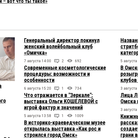
 – вот что ты такое»
Генеральный директор покинул
Назван
женский волейбольный клуб
стритб
«Омичка»
катего
7 августа 14:00
2
692
5 августа
Современные косметологические
В Омск
процедуры: возможности и
розыгр
особенности
клубов
а
6 августа 15:20
1
734
3 августа
Что отражается в "Зеркале":
Лица Л
ого
выставка Ольги КОШЕЛЕВОЙ с
Омска 
игрой фактур и значений
3 августа
Книжны
5 августа 13:58
1
1009
В историко-краеведческом музее
расска
открылась выставка «Как рос и
создае
строился город Омск»
грани 