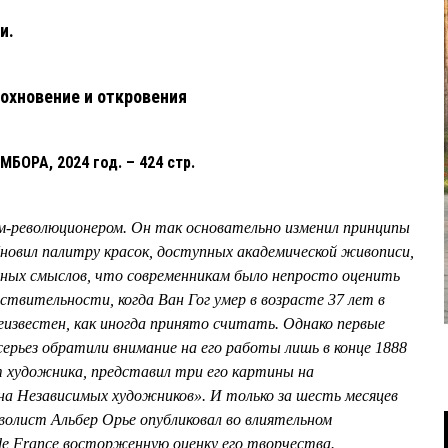
ти.
вдохновение и откровения
БОРА, 2024 год. – 424 стр.
м-революционером. Он так основательно изменил принципы
обновил палитру красок, доступных академической живописи,
ичных смыслов, что современникам было непросто оценить
ствительности, когда Ван Гог умер в возрасте 37 лет в
неизвестен, как иногда принято считать. Однако первые
ерьез обратили внимание на его работы лишь в конце 1888
ат художника, представил три его картины на
на Независимых художников». И только за шесть месяцев
волист Альбер Орье опубликовал во влиятельном
de France восторженную оценку его творчества.