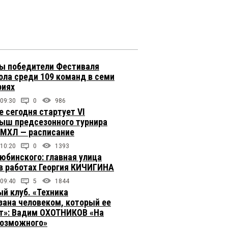
ы победители Фестиваля
ола среди 109 команд в семи
риях
 09:30
0
986
е сегодня стартует VI
ыш предсезонного турнира
 МХЛ — расписание
 10:20
0
1393
юбинского: главная улица
в работах Георгия КИЧИГИНА
 09:40
5
1844
й клуб. «Техника
зана человеком, который ее
т»: Вадим ОХОТНИКОВ «На
возможного»