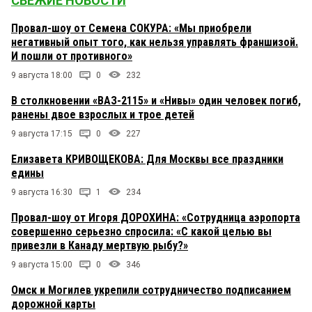
СВЕЖИЕ НОВОСТИ
Провал-шоу от Семена СОКУРА: «Мы приобрели
негативный опыт того, как нельзя управлять франшизой.
И пошли от противного»
9 августа 18:00
0
232
В столкновении «ВАЗ-2115» и «Нивы» один человек погиб,
ранены двое взрослых и трое детей
9 августа 17:15
0
227
Елизавета КРИВОЩЕКОВА: Для Москвы все праздники
едины
9 августа 16:30
1
234
Провал-шоу от Игоря ДОРОХИНА: «Сотрудница аэропорта
совершенно серьезно спросила: «С какой целью вы
привезли в Канаду мертвую рыбу?»
9 августа 15:00
0
346
Омск и Могилев укрепили сотрудничество подписанием
дорожной карты