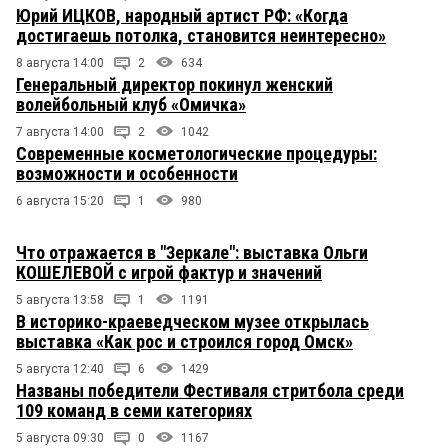
Юрий ИЦКОВ, народный артист РФ: «Когда
достигаешь потолка, становится неинтересно»
8 августа 14:00
2
634
Генеральный директор покинул женский
волейбольный клуб «Омичка»
7 августа 14:00
2
1042
Современные косметологические процедуры:
возможности и особенности
6 августа 15:20
1
980
Что отражается в "Зеркале": выставка Ольги
КОШЕЛЕВОЙ с игрой фактур и значений
5 августа 13:58
1
1191
В историко-краеведческом музее открылась
выставка «Как рос и строился город Омск»
5 августа 12:40
6
1429
Названы победители Фестиваля стритбола среди
109 команд в семи категориях
5 августа 09:30
0
1167