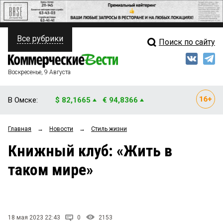
Все рубрики
Поиск по сайту
ПОЛИТИКА
Свежий выпуск
Медиа
ФИНАНСЫ
Воскресенье, 9 Августа
Кто есть кто
НЕДВИЖИМОСТЬ
В Омске:
$ 82,1665
€ 94,8366
Интервью
БИЗНЕС
Главная
→
Новости
→
Стиль жизни
Мнения
ОБЩЕСТВО
Книжный клуб: «Жить в
Рейтинги
ЗАКОН
таком мире»
Блоги
НОВОСТИ КОМПАНИЙ
Архив
ПРОИСШЕСТВИЯ
18 мая 2023 22:43
0
2153
СТИЛЬ ЖИЗНИ