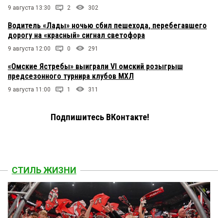
9 августа 13:30
2
302
Водитель «Лады» ночью сбил пешехода, перебегавшего
дорогу на «красный» сигнал светофора
9 августа 12:00
0
291
«Омские Ястребы» выиграли VI омский розыгрыш
предсезонного турнира клубов МХЛ
9 августа 11:00
1
311
Подпишитесь ВКонтакте!
СТИЛЬ ЖИЗНИ