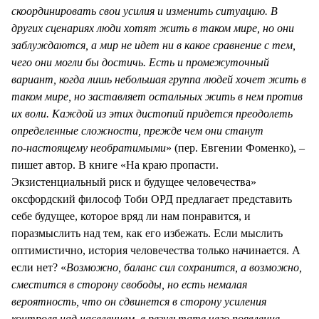
скоординировать свои усилия и изменить ситуацию. В
других сценариях люди хотят жить в таком мире, но они
заблуждаются, а мир не идет ни в какое сравнение с тем,
чего они могли бы достичь. Есть и промежуточный
вариант, когда лишь небольшая группа людей хочет жить в
таком мире, но заставляет остальных жить в нем против
их воли. Каждой из этих дистопий придется преодолеть
определенные сложности, прежде чем они станут
по‑настоящему необратимыми
» (пер. Евгении Фоменко), –
пишет автор. В книге «На краю пропасти.
Экзистенциальный риск и будущее человечества»
оксфордский философ Тоби ОРД предлагает представить
себе будущее, которое вряд ли нам понравится, и
поразмыслить над тем, как его избежать. Если мыслить
оптимистично, история человечества только начинается. А
если нет? «
Возможно, баланс сил сохранится, а возможно,
сместится в сторону свободы, но есть немалая
вероятность, что он сдвинется в сторону усиления
контроля над населением, в результате чего появление