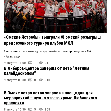
«Омские Ястребы» выиграли VI омский розыгрыш
предсезонного турнира клубов МХЛ
Состязания пяти команд по круговой системе проходили в ХА
«Авангард».
9 августа 11:00
1
311
В Либеров-центре завершают лето "Летним
калейдоскопом"
9 августа 09:30
0
318
В Омске остро встал запрос на площадки для
мероприятий – нужно что-то кроме Любинского
проспекта
8 августа 15:30
5
868