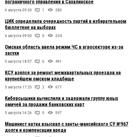
пограничного управления в Сахалинское
6 августа 09:30
1
280
ЦИК определила очередность партий в избирательном
бюллетене на выборах
6 августа 09:00
0
234
Омская область ввела режим ЧС в агросекторе из-за
засухи
5 августа 18:07
6
491
КСУ взялся за ремонт межквартальных проездов на
крупнейшем омском кладбище
5 августа 17:25
2
677
Киберсыщики вычислили и задержали группу юных
омичей за продажи банковских карт
5 августа 16:26
0
597
Машинист катка взыскал с ханты-мансийского СУ №967
долги и компенсации вреда