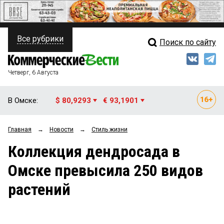
Все рубрики
Поиск по сайту
ПОЛИТИКА
Свежий выпуск
Медиа
ФИНАНСЫ
Четверг, 6 Августа
Кто есть кто
НЕДВИЖИМОСТЬ
В Омске:
$ 80,9293
€ 93,1901
Интервью
БИЗНЕС
Главная
→
Новости
→
Стиль жизни
Мнения
ОБЩЕСТВО
Коллекция дендросада в
Рейтинги
ЗАКОН
Омске превысила 250 видов
Блоги
НОВОСТИ КОМПАНИЙ
растений
Архив
ПРОИСШЕСТВИЯ
СТИЛЬ ЖИЗНИ