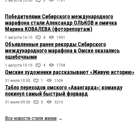
2 августа 23:00
0
1101
Победителями Сибирского международного
марафона стали Александр ОЛЬКОВ и омичка
Марина КОВАЛЕВА (фоторепортаж)
1 августа 16:15
4
1901
Объявленные ранее рекорды Сибирского
международного марафона в Омске оказались
ошибочными
1 августа 15:15
4
1758
Омские художники рассказывают «Живую историю»
31 июля 10:00
1
1506
Табло переходов омского «Авангарда»: команду
покинул самый быстрый форвард
31 июля 09:30
5
3210
Все новости стиля жизни
→