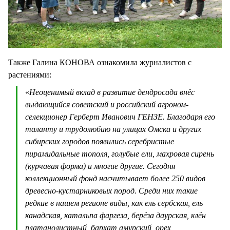
Также Галина КОНОВА ознакомила журналистов с
растениями:
«
Неоценимый вклад в развитие дендросада внёс
выдающийся советский и российский агроном-
селекционер Герберт Иванович ГЕНЗЕ. Благодаря его
таланту и трудолюбию на улицах Омска и других
сибирских городов появились серебристые
пирамидальные тополя, голубые ели, махровая сирень
(курчавая форма) и многие другие. Сегодня
коллекционный фонд насчитывает более 250 видов
древесно-кустарниковых пород. Среди них такие
редкие в нашем регионе виды, как ель сербская, ель
канадская, катальпа фаргеза, берёза даурская, клён
платанолистный, бархат амурский, орех