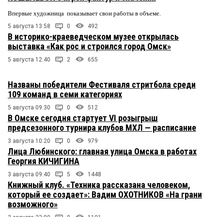
Впервые художница показывает свои работы в объеме.
5 августа 13:58
0
492
В историко-краеведческом музее открылась
выставка «Как рос и строился город Омск»
5 августа 12:40
2
655
Названы победители Фестиваля стритбола среди
109 команд в семи категориях
5 августа 09:30
0
512
В Омске сегодня стартует VI розыгрыш
предсезонного турнира клубов МХЛ — расписание
3 августа 10:20
0
979
Лица Любинского: главная улица Омска в работах
Георгия КИЧИГИНА
3 августа 09:40
5
1448
Книжный клуб. «Техника рассказана человеком,
который ее создает»: Вадим ОХОТНИКОВ «На грани
возможного»