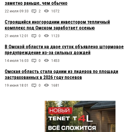
заметно раньше, чем обычно
22 июля 09:33
2
1072
Строящийся иногородним инвестором тепличный
комплекс под Омском заработает осенью
21 июля 12:01
0
1123
В Омской области на двое суток объявлено штормовое
предупреждение из-за сильных дождей
14 июля 16:03
0
1453
Омская область стала одним из лидеров по площади
застрахованных в 2026 году посевов
19 июня 18:01
0
1681