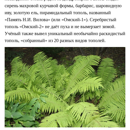
сирень махровой курчавой формы, барбарис, шаровидную
иву, золотую ель, пирамидальный тополь, названный
«Память Н.И. Вилова» (или «Омский-1»). Серебристый
тополь «Омский-2» не даёт пуха и не вымерзает зимой.
Учёный также вывел уникальный необычайно раскидистый
тополь, «собранный» из 20 разных видов тополей.