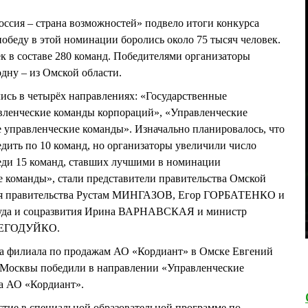
ссия – страна возможностей» подвело итоги конкурса
победу в этой номинации боролись около 75 тысяч человек.
к в составе 280 команд. Победителями организаторы
одну – из Омской области.
лись в четырёх направлениях: «Государственные
вленческие команды корпораций», «Управленческие
 управленческие команды». Изначально планировалось, что
ить по 10 команд, но организаторы увеличили число
реди 15 команд, ставших лучшими в номинации
 команды», стали представители правительства Омской
теля правительства Рустам МИНГАЗОВ, Егор ГОРБАТЕНКО и
да и соцразвития Ирина ВАРНАВСКАЯ и министр
 НЕГОДУЙКО.
ора филиала по продажам АО «Кордиант» в Омске Евгений
 Москвы победили в направлении «Управленческие
да АО «Кордиант».
стие в специальной образовательной программе по