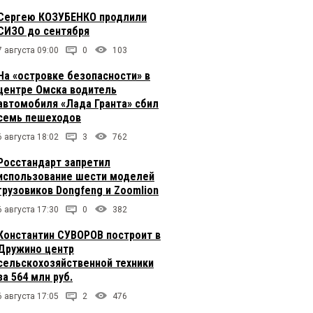
Сергею КОЗУБЕНКО продлили
СИЗО до сентября
7 августа 09:00
0
103
На «островке безопасности» в
центре Омска водитель
автомобиля «Лада Гранта» сбил
семь пешеходов
6 августа 18:02
3
762
Росстандарт запретил
использование шести моделей
грузовиков Dongfeng и Zoomlion
6 августа 17:30
0
382
Константин СУВОРОВ построит в
Дружино центр
сельскохозяйственной техники
за 564 млн руб.
6 августа 17:05
2
476