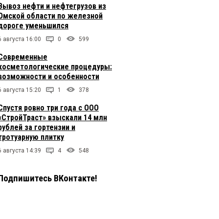
Вывоз нефти и нефтегрузов из
Омской области по железной
дороге уменьшился
6 августа 16:00
0
599
Современные
косметологические процедуры:
возможности и особенности
6 августа 15:20
1
378
Спустя ровно три года с ООО
«СтройТраст» взыскали 14 млн
рублей за гортензии и
тротуарную плитку
6 августа 14:39
4
548
Подпишитесь ВКонтакте!