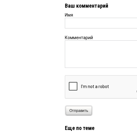
Ваш комментарий
Имя
Омич
16 июня 2026 в 20:
Мы стали жить лучше 
рады, ответил народ...
Комментарий
Омич
16 июня 2026 в 19:
Лайки ставит негде, п
оставлять уже не хоче
Гостья
16 июня 2026 в 19
Всё играются в игры «д
грустно.
дервиш
16 июня 2026 в 1
Отправить
Вот один из героев бе
куратор набора в БАРС 
добровольцев и контр
Еще по теме
кадетском корпусе раз
между руководителем 