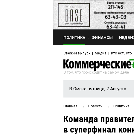
ПОЛИТИКА
ФИНАНСЫ
НЕДВИ
Свежий выпуск
Медиа
Кто есть кто
О том, что происходит на самом деле
В Омске пятница, 7 Августа
Главная
→
Новости
→
Политика
Команда правите
в суперфинал кон