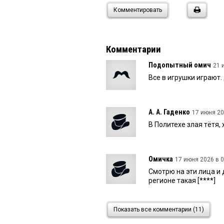
Комментировать
Комментарии
Подопытный омич
21 
Все в игрушки играют
А. А. Гаденко
17 июня 20
В Политехе злая тëтя, 
Омичка
17 июня 2026 в 0
Смотрю на эти лица и 
регионе такая [****]
Анна
17 июня 2026 в 08:5
Показать все комментарии (11)
Цирк!!! Лидеры блин. О