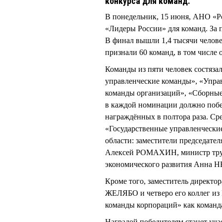
конкурса для команд.
В понедельник, 15 июня, АНО «Ро
«Лидеры России» для команд. За 
В финал вышли 1,4 тысячи челове
признали 60 команд, в том числе 
Команды из пяти человек состяза
управленческие команды», «Упра
команды организаций», «Сборные
в каждой номинации должно побед
награждённых в полтора раза. С
«Государственные управленческие
области: заместители председа
Алексей РОМАХИН, министр тру
экономического развития Анна
Кроме того, заместитель директ
ЖЕЛЯБО и четверо его коллег из
команды корпораций» как коман
Наградой победителям станет уча