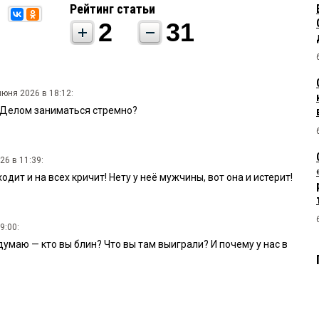
Рейтинг статьи
2
31
июня 2026 в 18:12:
. Делом заниматься стремно?
26 в 11:39:
ходит и на всех кричит! Нету у неë мужчины, вот она и истерит!
9:00:
думаю — кто вы блин? Что вы там выиграли? И почему у нас в
7:
бласть лежит, а они в игрушки все играют.