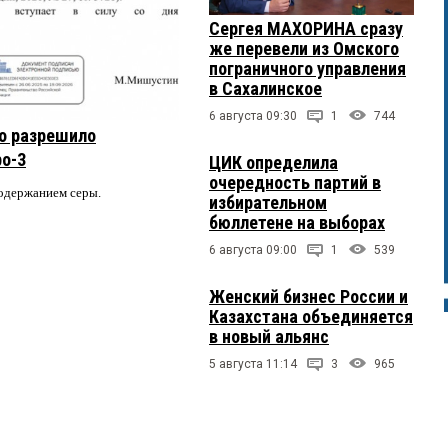
Сергея МАХОРИНА сразу
же перевели из Омского
пограничного управления
в Сахалинское
6 августа 09:30
1
744
о разрешило
ро-3
ЦИК определила
очередность партий в
содержанием серы.
избирательном
бюллетене на выборах
6 августа 09:00
1
539
Женский бизнес России и
Казахстана объединяется
в новый альянс
5 августа 11:14
3
965