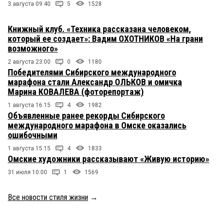
3 августа 09:40
5
1528
Книжный клуб. «Техника рассказана человеком,
который ее создает»: Вадим ОХОТНИКОВ «На грани
возможного»
2 августа 23:00
0
1180
Победителями Сибирского международного
марафона стали Александр ОЛЬКОВ и омичка
Марина КОВАЛЕВА (фоторепортаж)
1 августа 16:15
4
1982
Объявленные ранее рекорды Сибирского
международного марафона в Омске оказались
ошибочными
1 августа 15:15
4
1833
Омские художники рассказывают «Живую историю»
31 июля 10:00
1
1569
Все новости стиля жизни
→