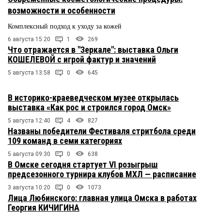
возможности и особенности
Комплексный подход к уходу за кожей
6 августа 15:20
1
269
Что отражается в "Зеркале": выставка Ольги
КОШЕЛЕВОЙ с игрой фактур и значений
5 августа 13:58
0
645
В историко-краеведческом музее открылась
выставка «Как рос и строился город Омск»
5 августа 12:40
4
827
Названы победители Фестиваля стритбола среди
109 команд в семи категориях
5 августа 09:30
0
638
В Омске сегодня стартует VI розыгрыш
предсезонного турнира клубов МХЛ — расписание
3 августа 10:20
0
1073
Лица Любинского: главная улица Омска в работах
Георгия КИЧИГИНА