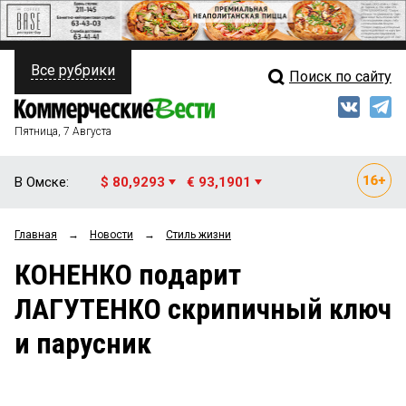
Все рубрики
Поиск по сайту
ПОЛИТИКА
Свежий выпуск
Медиа
ФИНАНСЫ
Пятница, 7 Августа
Кто есть кто
НЕДВИЖИМОСТЬ
В Омске:
$ 80,9293
€ 93,1901
Интервью
БИЗНЕС
Главная
→
Новости
→
Стиль жизни
Мнения
ОБЩЕСТВО
КОНЕНКО подарит
Рейтинги
ЗАКОН
ЛАГУТЕНКО скрипичный ключ
Блоги
НОВОСТИ КОМПАНИЙ
и парусник
Архив
ПРОИСШЕСТВИЯ
СТИЛЬ ЖИЗНИ