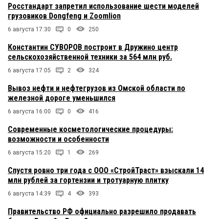
Росстандарт запретил использование шести моделей
грузовиков Dongfeng и Zoomlion
6 августа 17:30
0
250
Константин СУВОРОВ построит в Дружино центр
сельскохозяйственной техники за 564 млн руб.
6 августа 17:05
2
324
Вывоз нефти и нефтегрузов из Омской области по
железной дороге уменьшился
6 августа 16:00
0
416
Современные косметологические процедуры:
возможности и особенности
6 августа 15:20
1
269
Спустя ровно три года с ООО «СтройТраст» взыскали 14
млн рублей за гортензии и тротуарную плитку
6 августа 14:39
4
393
Правительство РФ официально разрешило продавать