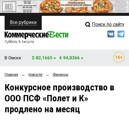
Все рубрики
Поиск по сайту
ПОЛИТИКА
Свежий выпуск
Медиа
ФИНАНСЫ
Суббота, 8 Августа
Кто есть кто
НЕДВИЖИМОСТЬ
В Омске:
$ 82,1665
€ 94,8366
Интервью
БИЗНЕС
Главная
→
Новости
→
Финансы
Мнения
ОБЩЕСТВО
Конкурсное производство в
Рейтинги
ЗАКОН
ООО ПСФ «Полет и К»
Блоги
НОВОСТИ КОМПАНИЙ
продлено на месяц
Архив
ПРОИСШЕСТВИЯ