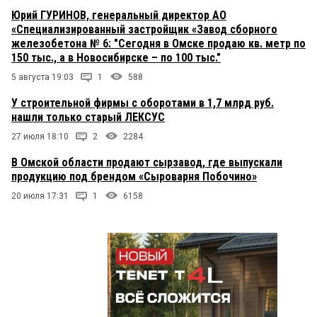
Юрий ГУРИНОВ, генеральный директор АО
«Специализированный застройщик «Завод сборного
железобетона № 6: "Сегодня в Омске продаю кв. метр по
150 тыс., а в Новосибирске – по 100 тыс."
5 августа 19:03
1
588
У строительной фирмы с оборотами в 1,7 млрд руб.
нашли только старый ЛЕКСУС
27 июля 18:10
2
2284
В Омской области продают сырзавод, где выпускали
продукцию под брендом «Сыроварня Побочино»
20 июля 17:31
1
6158