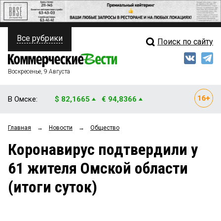
Все рубрики
Поиск по сайту
ПОЛИТИКА
Свежий выпуск
Медиа
ФИНАНСЫ
Воскресенье, 9 Августа
Кто есть кто
НЕДВИЖИМОСТЬ
В Омске:
$ 82,1665
€ 94,8366
Интервью
БИЗНЕС
Главная
→
Новости
→
Общество
Мнения
ОБЩЕСТВО
Коронавирус подтвердили у
Рейтинги
ЗАКОН
61 жителя Омской области
Блоги
НОВОСТИ КОМПАНИЙ
(итоги суток)
Архив
ПРОИСШЕСТВИЯ