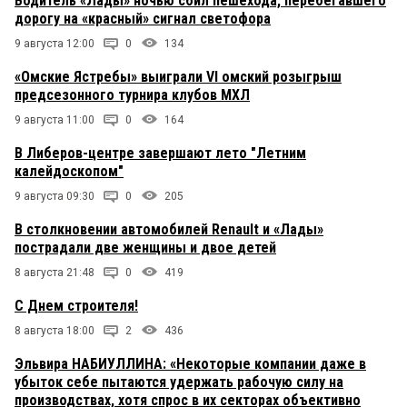
Водитель «Лады» ночью сбил пешехода, перебегавшего
дорогу на «красный» сигнал светофора
9 августа 12:00
0
134
«Омские Ястребы» выиграли VI омский розыгрыш
предсезонного турнира клубов МХЛ
9 августа 11:00
0
164
В Либеров-центре завершают лето "Летним
калейдоскопом"
9 августа 09:30
0
205
В столкновении автомобилей Renault и «Лады»
пострадали две женщины и двое детей
8 августа 21:48
0
419
С Днем строителя!
8 августа 18:00
2
436
Эльвира НАБИУЛЛИНА: «Некоторые компании даже в
убыток себе пытаются удержать рабочую силу на
производствах, хотя спрос в их секторах объективно