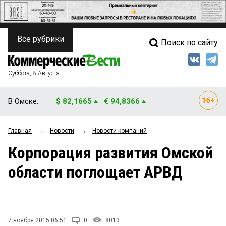
Все рубрики
Поиск по сайту
ПОЛИТИКА
Свежий выпуск
Медиа
ФИНАНСЫ
Суббота, 8 Августа
Кто есть кто
НЕДВИЖИМОСТЬ
В Омске:
$ 82,1665
€ 94,8366
Интервью
БИЗНЕС
Главная
→
Новости
→
Новости компаний
Мнения
ОБЩЕСТВО
Корпорация развития Омской
Рейтинги
ЗАКОН
области поглощает АРВД
Блоги
НОВОСТИ КОМПАНИЙ
Архив
ПРОИСШЕСТВИЯ
7 ноября 2015 06:51
0
8013