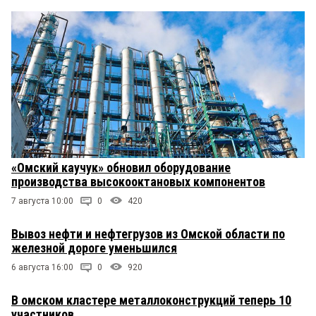
«Омский каучук» обновил оборудование
производства высокооктановых компонентов
7 августа 10:00
0
420
Вывоз нефти и нефтегрузов из Омской области по
железной дороге уменьшился
6 августа 16:00
0
920
В омском кластере металлоконструкций теперь 10
участников