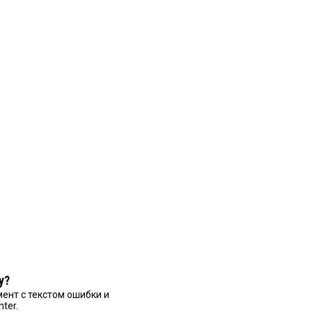
у?
ент с текстом ошибки и
nter.