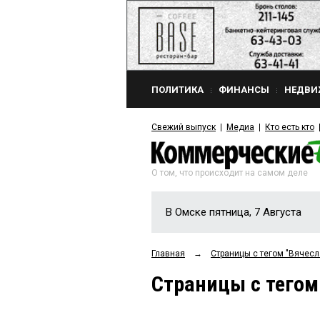
ПОЛИТИКА
ФИНАНСЫ
НЕДВИ
Свежий выпуск
Медиа
Кто есть кто
О том, что происходит на самом деле
В Омске пятница, 7 Августа
Главная
→
Страницы c тегом "Вяче
Страницы c тего