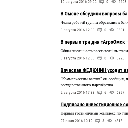
10 августа 2016 09:02
0
5628
В Омске обсудили вопросы ба
Члены рабочей группы обратились к банк
3 августа 2016 12:39
0
3831
В первые три дня «АгроОмск —
Общая численность посетителей выставк
3 августа 2016 12:35
0
3920
Вячеслав ФЕДЮНИН уходит из 
"Коммерческим вестям" он сообщил, ч
государственного партнёрства
2 августа 2016 17:33
6
6897
Подписано инвестиционное со
Первый гостиничный комплекс по тип
27 июля 2016 10:12
3
4818