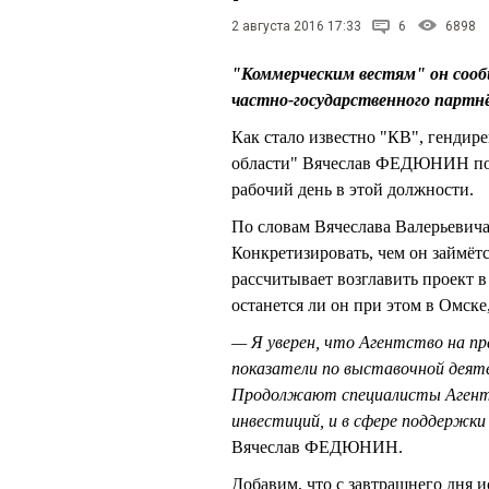
2 августа 2016 17:33
6
6898
"Коммерческим вестям" он сооб
частно-государственного парт
Как стало известно "КВ", гендир
области" Вячеслав ФЕДЮНИН поки
рабочий день в этой должности.
По словам Вячеслава Валерьевича
Конкретизировать, чем он займёт
рассчитывает возглавить проект в
останется ли он при этом в Омске,
— Я уверен, что Агентство на пра
показатели по выставочной деят
Продолжают специалисты Агентс
инвестиций, и в сфере поддержки
Вячеслав ФЕДЮНИН.
Добавим, что с завтрашнего дня 