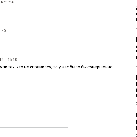
в 21:24:
:40:
16 в 15:10:
яли тех, кто не справился, то у нас было бы совершенно
.
29:
 справился.
:26:
троить будет?