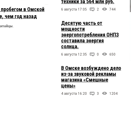
техники за 564 млн руб.
с пробегом в Омской
6 августа 17:05
2
744
, чем год назад
Десятую часть от
китайцы.
мощности
энергопотребления ОНПЗ
составила энергия
солнца.
6 августа 12:35
0
650
В Омске возбуждено дело
из-за звуковой рекламы
магазина «Смешные
цены»
4 августа 16:20
3
1204