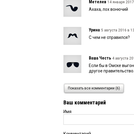
Метелев
14 января 2017 
Ахаха, лох вонючий
Урина
5 августа 2016 в 13
С чем не справился?
Ваша Честь
4 августа 20
Если бы в Омске выгон
другое правительство
Рина
4 августа 2016 в 12:
Показать все комментарии (6)
Да выгнали просто. Не
Ваш комментарий
Имя
Омич
3 августа 2016 в 14
Наверное 3 Хилтона с
Комментарий