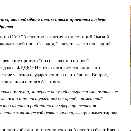
щил, что займётся неким новым проектом в сфере
нёрства
ектор ОАО "Агентство развития и инвестиций Омской
дает свой пост. Сегодня, 2 августа — его последний
, решение принято "по соглашению сторон".
ся далее, ФЕДЮНИН отказался, отметив лишь, что
 сфере частно-государственного партнёрства. Вопрос,
 также пока остался без ответа.
вильном пути, за первое полугодие выросли экономические
ельности и по поступлениям от аренды помещений.
тва активно работать и в сфере привлечения
 внешнеэкономической деятельности,
— прокомментировал
исполнять обязанности гендиректора Агентства будет Елена