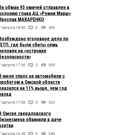
За обман 93 омичей отправлен в
колонию глава АЦ «Ромни Марш»
Ярослав МАКАРЕНКО
7 августа 18:00
0
409
Возбуждено уголовное дело по
ДТП, где были сбиты семь
человек на «островке
безопасности»
7 августа 17:30
3
509
В июле спрос на автомобили с
пробегом в Омской области
оказался на 11% выше, чем год
назад
7 августа 17:00
0
333
В Омске свердловского
бизнесмена обвинили в даче
взятки
7 августа 16:30
0
545