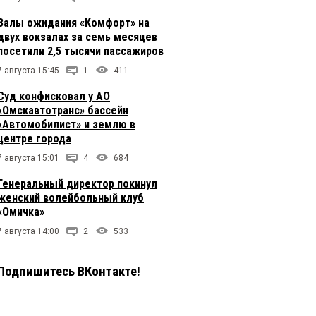
Залы ожидания «Комфорт» на
двух вокзалах за семь месяцев
посетили 2,5 тысячи пассажиров
7 августа 15:45
1
411
Суд конфисковал у АО
«Омскавтотранс» бассейн
«Автомобилист» и землю в
центре города
7 августа 15:01
4
684
Генеральный директор покинул
женский волейбольный клуб
«Омичка»
7 августа 14:00
2
533
Подпишитесь ВКонтакте!