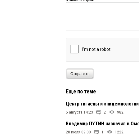
Игорь
3 августа 2016 в 13
что то многовато чин
предлогами очередных
заслугам
Отправить
Еще по теме
Центр гигиены и эпидемиологии
5 августа 14:23
2
982
Владимир ПУТИН назначил в Омс
28 июля 09:00
1
1222