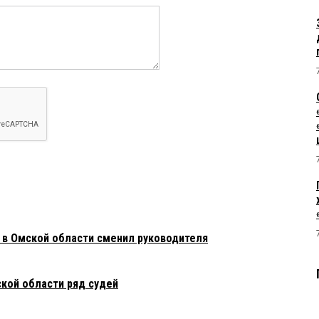
:08:
овников настраивает лыжи из правительства под новыми
 проектов. чуствуют. что после выборов начнется раздача по
 в Омской области сменил руководителя
кой области ряд судей