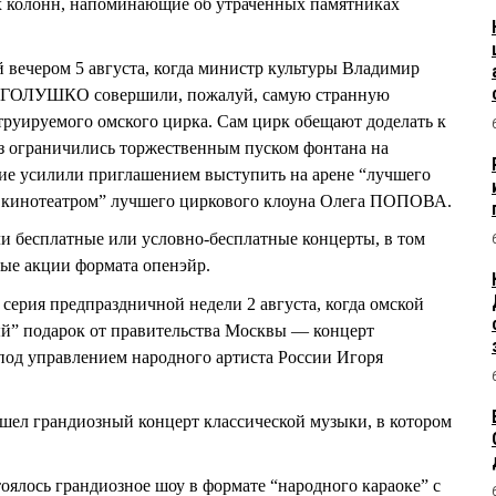
х колонн, напоминающие об утраченных памятниках
 вечером 5 августа, когда министр культуры Владимир
ГОЛУШКО совершили, пожалуй, самую странную
руируемого омского цирка. Сам цирк обещают доделать к
раз ограничились торжественным пуском фонтана на
ие усилили приглашением выступить на арене “лучшего
 кинотеатром” лучшего циркового клоуна Олега ПОПОВА.
и бесплатные или условно-бесплатные концерты, в том
ые акции формата опенэйр.
серия предпраздничной недели 2 августа, когда омской
ый” подарок от правительства Москвы — концерт
под управлением народного артиста России Игоря
шел грандиозный концерт классической музыки, в котором
тоялось грандиозное шоу в формате “народного караоке” с