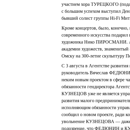
участием хора ТУРЕЦКОГО (подаро
с большим успехом выступил Де
бывший солист группы Hi-Fi Ми
Кроме концертов, было, конечно,
современного искусства подарил 
художника Нико ПИРОСМАНИ. А д
академии художеств, знаменитый
Омску на 300-летие скульптуру П
С 3 августа в Агентстве развития
руководитель Вячеслав ФЕДЮНИН
неким новым проектом в сфере ча
обязанности гендиректора Агент
КУЗНЕЦОВ уже не является упр
развития малого предприниматель
исполняющим обязанности упр
сообщил о новом проекте, ради ко
увольнение КУЗНЕЦОВА — даже п
подозрение, что ФЕДЮНИН и КУЗ