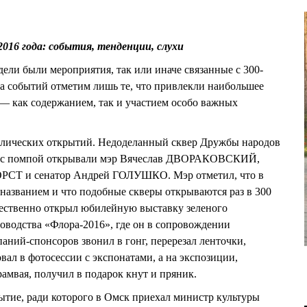
 2016 года: события, тенденции, слухи
ли были мероприятия, так или иначе связанные с 300-
а событий отметим лишь те, что привлекли наибольшее
— как содержанием, так и участием особо важных
волических открытий. Недоделанный сквер Дружбы народов
да с помпой открывали мэр Вячеслав ДВОРАКОВСКИЙ,
ГОРСТ и сенатор Андрей ГОЛУШКО. Мэр отметил, что в
 названием и что подобные скверы открываются раз в 300
жественно открыл юбилейную выставку зеленого
товодства «Флора-2016», где он в сопровождении
аний-спонсоров звонил в гонг, перерезал ленточки,
вал в фотосессии с экспонатами, а на экспозиции,
амвая, получил в подарок кнут и пряник.
рытие, ради которого в Омск приехал министр культуры