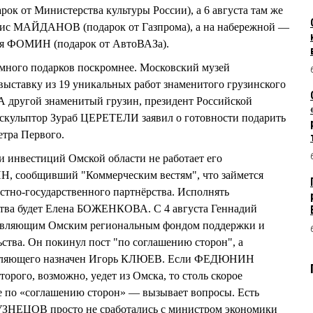
к от Министерства культуры России), а 6 августа там же
нис МАЙДАНОВ (подарок от Газпрома), а на набережной —
тя ФОМИН (подарок от АвтоВАЗа).
 много подарков поскромнее. Московский музей
выставку из 19 уникальных работ знаменитого грузинского
ругой знаменитый грузин, президент Российской
 скульптор Зураб ЦЕРЕТЕЛИ заявил о готовности подарить
етра Первого.
 и инвестиций Омской области не работает его
, сообщивший "Коммерческим вестям", что займется
стно-государственного партнёрства. Исполнять
ства будет Елена БОЖЕНКОВА. С 4 августа Геннадий
авляющим Омским региональным фондом поддержки и
ства. Он покинул пост "по соглашению сторон", а
авляющего назначен Игорь КЛЮЕВ. Если ФЕДЮНИН
торого, возможно, уедет из Омска, то столь скорое
о «соглашению сторон» — вызывает вопросы. Есть
НЕЦОВ просто не сработались с министром экономики