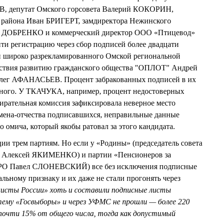
, депутат Омского горсовета Валерий КОКОРИН,
 района Иван БРИГЕРТ, замдиректора Нежинского
рь ДОБРЕНКО и коммерческий директор ООО «Птицевод»
и регистрацию через сбор подписей более двадцати
ли широко разрекламированного Омской региональной
йствия развитию гражданского общества "ОПЛОТ" Андрей
г АФАНАСЬЕВ. Процент забракованных подписей в их
ного. У ТКАЧУКА, например, процент недостоверных
бирательная комиссия зафиксировала неверное место
мена-отчества подписавшихся, неправильные данные
 омича, который якобы ратовал за этого кандидата.
ции трем партиям. Но если у «Родины» (председатель совета
ия Алексей ЯКИМЕНКО) и партии «Пенсионеров за
 ОРО Павел СЛОНЕВСКИЙ) все без исключения подписные
льному признаку и их даже не стали прогонять через
исты России» хоть и составили подписные листы
стему «Госвыборы» и через УФМС не прошли — более 220
 почти 15% от общего числа, тогда как допустимый