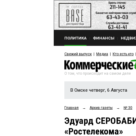
ПОЛИТИКА
ФИНАНСЫ
НЕДВИ
Свежий выпуск
Медиа
Кто есть кто
О том, что происходит на самом деле
В Омске четверг, 6 Августа
Главная
→
Архив газеты
→
№ 30
Эдуард СЕРОБАБИ
«Ростелекома»