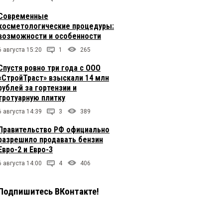
Современные
косметологические процедуры:
возможности и особенности
6 августа 15:20
1
265
Спустя ровно три года с ООО
«СтройТраст» взыскали 14 млн
рублей за гортензии и
тротуарную плитку
6 августа 14:39
3
389
Правительство РФ официально
разрешило продавать бензин
Евро-2 и Евро-3
6 августа 14:00
4
406
Подпишитесь ВКонтакте!