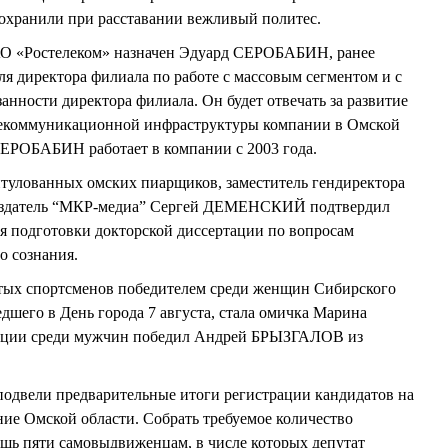
сохранили при расставании вежливый политес.
О «Ростелеком» назначен Эдуард СЕРОБАБИН, ранее
я директора филиала по работе с массовым сегментом и с
анности директора филиала. Он будет отвечать за развитие
лекоммуникационной инфраструктуры компании в Омской
СЕРОБАБИН работает в компании с 2003 года.
итулованных омских пиарщиков, заместитель гендиректора
 создатель “МКР-медиа” Сергей ДЕМЕНСКИЙ подтвердил
я подготовки докторской диссертации по вопросам
 сознания.
тых спортсменов победителем среди женщин Сибирского
шего в День города 7 августа, стала омичка Марина
ции среди мужчин победил Андрей БРЫЗГАЛОВ из
 подвели предварительные итоги регистрации кандидатов на
ние Омской области. Собрать требуемое количество
шь пяти самовыдвиженцам, в числе которых депутат