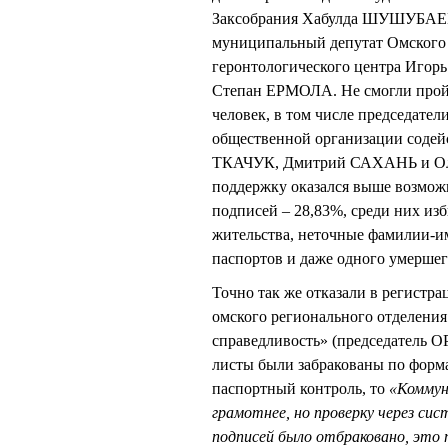
Заксобрания Хабулда ШУШУБАЕВ
муниципальный депутат Омского
геронтологического центра Иго
Степан ЕРМОЛА. Не смогли пройт
человек, в том числе председате
общественной организации соде
ТКАЧУК, Дмитрий САХАНЬ и Оле
поддержку оказался выше возмож
подписей – 28,83%, среди них из
жительства, неточные фамилии-и
паспортов и даже одного умершего
Точно так же отказали в регистра
омского регионального отделен
справедливость» (председатель
листы были забракованы по форма
паспортный контроль, то
«Коммун
грамотнее, но проверку через си
подписей было отбраковано, это