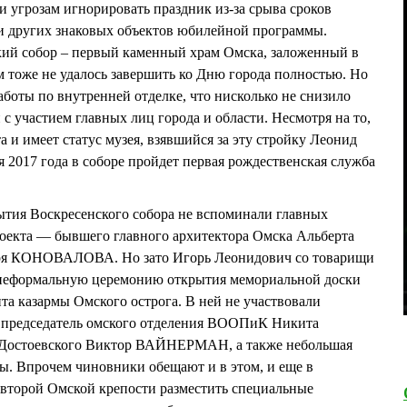
грозам игнорировать праздник из-за срыва сроков
и других знаковых объектов юбилейной программы.
ий собор – первый каменный храм Омска, заложенный в
м тоже не удалось завершить ко Дню города полностью. Но
аботы по внутренней отделке, что нисколько не снизило
с участием главных лиц города и области. Несмотря на то,
а и имеет статус музея, взявшийся за эту стройку Леонид
2017 года в соборе пройдет первая рождественская служба
тия Воскресенского собора не вспоминали главных
роекта — бывшего главного архитектора Омска Альберта
я КОНОВАЛОВА. Но зато Игорь Леонидович со товарищи
 неформальную церемонию открытия мемориальной доски
та казармы Омского острога. В ней не участвовали
 председатель омского отделения ВООПиК Никита
Достоевского Виктор ВАЙНЕРМАН, а также небольшая
ы. Впрочем чиновники обещают и в этом, и еще в
 второй Омской крепости разместить специальные