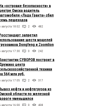
На «островке безопасности» в
центре Омска водитель
автомобиля «Лада Гранта» сбил
семь пешеходов
6 августа 18:02
2
482
Росстандарт запретил
использование шести моделей
грузовиков Dongfeng и Zoomlion
6 августа 17:30
0
242
Константин СУВОРОВ построит в
Дружино центр
сельскохозяйственной техники
за 564 млн руб.
6 августа 17:05
2
317
Вывоз нефти и нефтегрузов из
Омской области по железной
дороге уменьшился
6 августа 16:00
0
408