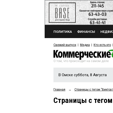
ПОЛИТИКА
ФИНАНСЫ
НЕДВИ
Свежий выпуск
Медиа
Кто есть кто
О том, что происходит на самом деле
В Омске суббота, 8 Августа
Главная
→
Страницы c тегом "Викто
Страницы c тего