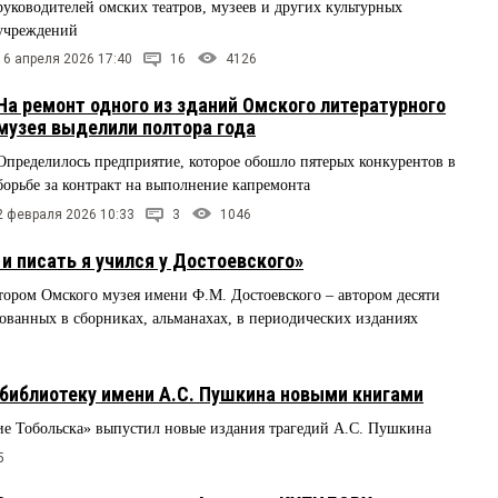
руководителей омских театров, музеев и других культурных
учреждений
16 апреля 2026 17:40
16
4126
На ремонт одного из зданий Омского литературного
музея выделили полтора года
Определилось предприятие, которое обошло пятерых конкурентов в
борьбе за контракт на выполнение капремонта
2 февраля 2026 10:33
3
1046
 писать я учился у Достоевского»
ктором Омского музея имени Ф.М. Достоевского – автором десяти
кованных в сборниках, альманахах, в периодических изданиях
библиотеку имени А.С. Пушкина новыми книгами
е Тобольска» выпустил новые издания трагедий А.С. Пушкина
5