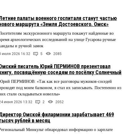
Летние палаты военного госпиталя станут частью
нового маршрута «Земля Достоевского. Омск»
Посетителям экскурсионного маршрута покажут найденные во
время археологических исследований на улице Гусарова ручные
кандалы и ручной замок
3 июля 2026 16:32
5
2085
Омский писатель Юрий ПЕРМИНОВ презентовал
книгу, посвящённую соседям по посёлку Солнечный
Юрий ПЕРМИНОВ: «Так как все разговоры мужиков-соседей
проходят под моим балконом, я стал их записывать. Постепенно из
них стали складываться новеллы»
24 июня 2026 13:32
2
2052
Директор Омской филармонии зарабатывает 469
тысяч рублей в месяц
Региональный Минкульт обнародовал информацию о зарплате