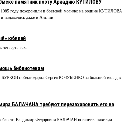
Омске памятник поэту Аркадию КУТИЛОВУ
1985 году похоронили в братской могиле: на родине КУТИЛОВА
иги издавались даже в Англии
ый» юбилей
 четверть века
мощь библиотекам
др БУРКОВ поблагодарил Сергея КОЗУБЕНКО за большой вклад в
имира БАЛАЧАНА требуют перезахоронить его на
 области Владимир Федорович БАЛАЧАН останется навсегда