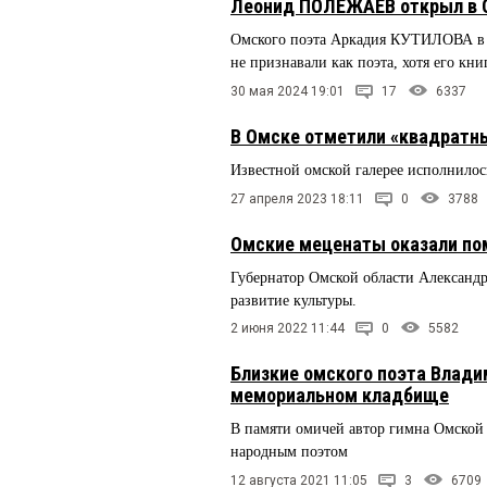
Леонид ПОЛЕЖАЕВ открыл в 
Омского поэта Аркадия КУТИЛОВА в 
не признавали как поэта, хотя его кн
30 мая 2024 19:01
17
6337
В Омске отметили «квадратн
Известной омской галерее исполнилось
27 апреля 2023 18:11
0
3788
Омские меценаты оказали по
Губернатор Омской области Алексан
развитие культуры.
2 июня 2022 11:44
0
5582
Близкие омского поэта Влад
мемориальном кладбище
В памяти омичей автор гимна Омской
народным поэтом
12 августа 2021 11:05
3
6709