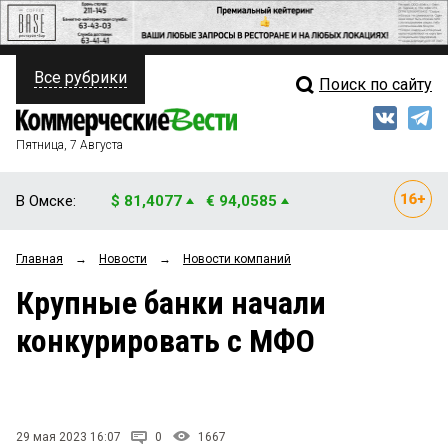
Все рубрики
Поиск по сайту
ПОЛИТИКА
Свежий выпуск
Медиа
ФИНАНСЫ
Пятница, 7 Августа
Кто есть кто
НЕДВИЖИМОСТЬ
В Омске:
$ 81,4077
€ 94,0585
Интервью
БИЗНЕС
Главная
→
Новости
→
Новости компаний
Мнения
ОБЩЕСТВО
Крупные банки начали
Рейтинги
ЗАКОН
конкурировать с МФО
Блоги
НОВОСТИ КОМПАНИЙ
Архив
ПРОИСШЕСТВИЯ
29 мая 2023 16:07
0
1667