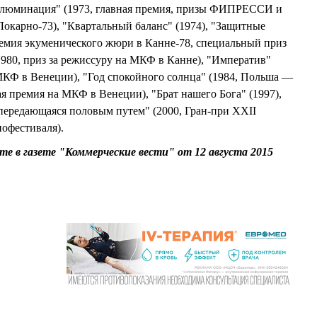
ллюминация" (1973, главная премия, призы ФИПРЕССИ и
окарно-73), "Квартальный баланс" (1974), "Защитные
премия экуменического жюри в Канне-78, специальный приз
1980, приз за режиссуру на МКФ в Канне), "Императив"
МКФ в Венеции), "Год спокойного солнца" (1984, Польша —
 премия на МКФ в Венеции), "Брат нашего Бога" (1997),
 передающаяся половым путем" (2000, Гран-при XXII
офестиваля).
е в газете "Коммерческие вести" от 12 августа 2015