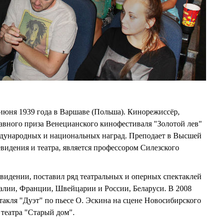
ня 1939 года в Варшаве (Польша). Кинорежиссёр,
лавного приза Венецианского кинофестиваля "Золотой лев"
еждународных и национальных наград. Преподает в Высшей
видения и театра, является профессором Силезского
евидении, поставил ряд театральных и оперных спектаклей
алии, Франции, Швейцарии и России, Беларуси. В 2008
такля "Дуэт" по пьесе О. Эскина на сцене Новосибирского
 театра "Старый дом".