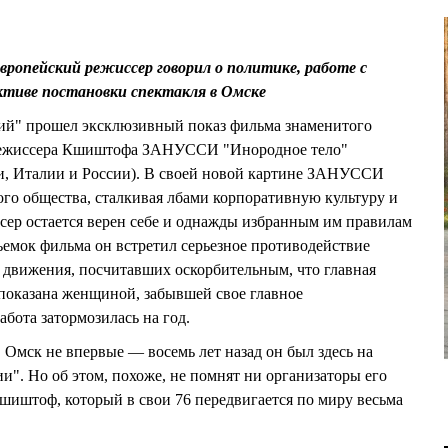
европейский режиссер говорил о политике, работе с
ктиве постановки спектакля в Омске
кий" прошел эксклюзивный показ фильма знаменитого
о режиссера Кшиштофа ЗАНУССИ "Инородное тело"
и, Италии и России). В своей новой картине ЗАНУССИ
ого общества, сталкивая лбами корпоративную культуру и
сер остается верен себе и однажды избранным им правилам
ъемок фильма он встретил серьезное противодействие
 движения, посчитавших оскорбительным, что главная
 показана женщиной, забывшей свое главное
абота затормозилась на год.
ск не впервые — восемь лет назад он был здесь на
и". Но об этом, похоже, не помнят ни организаторы его
шиштоф, который в свои 76 передвигается по миру весьма