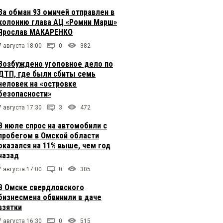
За обман 93 омичей отправлен в
колонию глава АЦ «Ромни Марш»
Ярослав МАКАРЕНКО
7 августа 18:00
0
382
Возбуждено уголовное дело по
ДТП, где были сбиты семь
человек на «островке
безопасности»
7 августа 17:30
3
472
В июле спрос на автомобили с
пробегом в Омской области
оказался на 11% выше, чем год
назад
7 августа 17:00
0
305
В Омске свердловского
бизнесмена обвинили в даче
взятки
7 августа 16:30
0
515