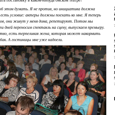
ать постановку в каком-нибудь омском театре?
 об этом думать. Я не против, но инициатива должна
я есть условие: актеры должны поехать ко мне. Я теперь
ов, они живут у меня дома, репетируют. Потом мы
и дней переносим спектакль на сцену, выпускаем премьеру.
ство, есть терпеливая жена, которая может накормить
обак. А гостиницы мне уже надоели.