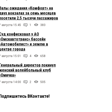
Залы ожидания «Комфорт» на
двух вокзалах за семь месяцев
посетили 2,5 тысячи пассажиров
7 августа 15:45
1
383
Суд конфисковал у АО
«Омскавтотранс» бассейн
«Автомобилист» и землю в
центре города
7 августа 15:01
4
658
Генеральный директор покинул
женский волейбольный клуб
«Омичка»
7 августа 14:00
2
505
Подпишитесь ВКонтакте!