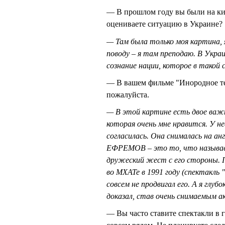
— В прошлом году вы были на ки
оцениваете ситуацию в Украине?
— Там была только моя картина, я
поводу – я там преподаю. В Укра
сознание нации, которое в такой с
— В вашем фильме "Инородное тел
пожалуйста.
— В этой картине есть двое важ
которая очень мне нравится. У не
согласилась. Она снималась на а
ЕФРЕМОВ – это то, что называет
дружеский жест с его стороны. П
во МХАТе в 1991 году (спектакль 
совсем не продвигал его. А я глу
доказал, став очень снимаемым а
— Вы часто ставите спектакли в г