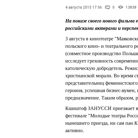
4 августа 2015 17:06
0
13838
На показе своего нового фильма 
российскими актерами и перспе
3 августа в кинотеатре "Маяковс
польского кино- и театральног
(совместное производство Польш
исследует греховность современн
католическую добродетель. Режис
христианской морали. Во время с
представительниц феминистского
героиня, успешная бизнес-вумен,
предназначение. Таким образом, р
Кшиштоф ЗАНУССИ приезжает в Ом
фестивале "Молодые театры Росси
нынешнего приезда, ни сам пан К
активно.