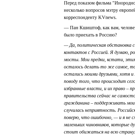
Перед показом фильма "Инородное
несколько вопросов мэтру европей
корреспонденту KVnews.
— Пан Кшиштоф, как вам, человек
было приехать в Россию?
— Да, политическая обстановка се
контактов с Россией. Я думаю, р
мосты. Мои предки, кстати, этим
осталось делать то же самое, то
остались моими друзьями, хотя и
поводу того, что происходит сег
избранные власти, и их право – 
правительства сейчас не самосто
гражданина – поддерживать мои в
случилась неприятность. Российск
поверю, что ошибочно, — и я не 
маленьких чиновников, которые д
стоит обижаться на всю страну