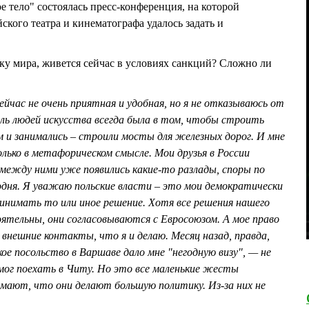
 тело" состоялась пресс-конференция, на которой
ского театра и кинематографа удалось задать и
у мира, живется сейчас в условиях санкций? Сложно ли
йчас не очень приятная и удобная, но я не отказываюсь от
оль людей искусства всегда была в том, чтобы строить
 и занимались – строили мосты для железных дорог. И мне
лько в метафорическом смысле. Мои друзья в России
 между ними уже появились какие-то разлады, споры по
одня. Я уважаю польские власти – это мои демократически
принимать то или иное решение. Хотя все решения нашего
ятельны, они согласовываются с Евросоюзом. А мое право
нешние контакты, что я и делаю. Месяц назад, правда,
ое посольство в Варшаве дало мне "негодную визу", — не
смог поехать в Читу. Но это все маленькие жесты
умают, что они делают большую политику. Из-за них не
.