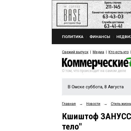
ПОЛИТИКА
ФИНАНСЫ
НЕДВИ
Свежий выпуск
Медиа
Кто есть кто
О том, что происходит на самом деле
В Омске суббота, 8 Августа
Главная
→
Новости
→
Стиль жизн
Кшиштоф ЗАНУССИ
тело"