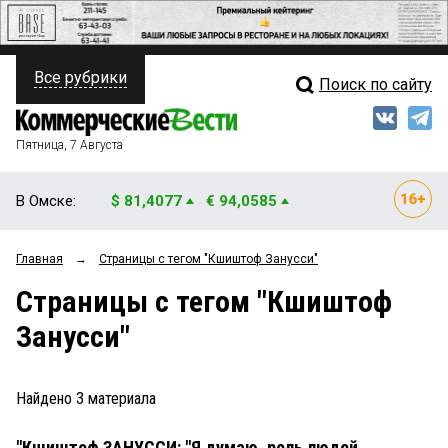
Все рубрики
Поиск по сайту
ПОЛИТИКА
Свежий выпуск
Медиа
ФИНАНСЫ
Пятница, 7 Августа
Кто есть кто
НЕДВИЖИМОСТЬ
В Омске:
$ 81,4077
€ 94,0585
Интервью
БИЗНЕС
Главная
→
Страницы c тегом "Кшиштоф Занусси"
Мнения
ОБЩЕСТВО
Страницы c тегом "Кшиштоф
Рейтинги
ЗАКОН
Занусси"
Блоги
НОВОСТИ КОМПАНИЙ
Архив
Найдено
3
материала
ПРОИСШЕСТВИЯ
"Кшиштоф ЗАНУССИ: "Я думаю, роль людей
СТИЛЬ ЖИЗНИ