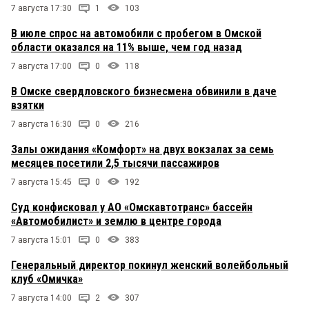
7 августа 17:30
1
103
В июле спрос на автомобили с пробегом в Омской
области оказался на 11% выше, чем год назад
7 августа 17:00
0
118
В Омске свердловского бизнесмена обвинили в даче
взятки
7 августа 16:30
0
216
Залы ожидания «Комфорт» на двух вокзалах за семь
месяцев посетили 2,5 тысячи пассажиров
7 августа 15:45
0
192
Суд конфисковал у АО «Омскавтотранс» бассейн
«Автомобилист» и землю в центре города
7 августа 15:01
0
383
Генеральный директор покинул женский волейбольный
клуб «Омичка»
7 августа 14:00
2
307