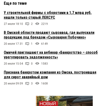
Еще по теме
У строительной фирмы с оборотами в 1,7 млрд руб.
нашли только старый ЛЕКСУС
27 июля 18:10
2
2219
В Омской области продают сырзавод, где выпускали
продукцию под брендом «Сыроварня Побочино»
20 июля 17:31
1
6149
Омичей приглашают на вебинар «Банкротство – способ
урегулировать задолженность»
20 июля 15:04
0
1583
Признана банкротом компания из Омска, построившая
для сирот аварийный дом
20 июля 09:09
3
1608