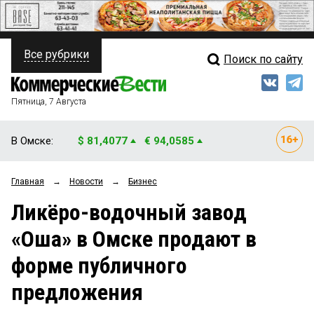
Все рубрики
Поиск по сайту
ПОЛИТИКА
Свежий выпуск
Медиа
ФИНАНСЫ
Пятница, 7 Августа
Кто есть кто
НЕДВИЖИМОСТЬ
В Омске:
$ 81,4077
€ 94,0585
Интервью
БИЗНЕС
Главная
→
Новости
→
Бизнес
Мнения
ОБЩЕСТВО
Ликёро-водочный завод
Рейтинги
ЗАКОН
«Оша» в Омске продают в
Блоги
НОВОСТИ КОМПАНИЙ
форме публичного
Архив
ПРОИСШЕСТВИЯ
предложения