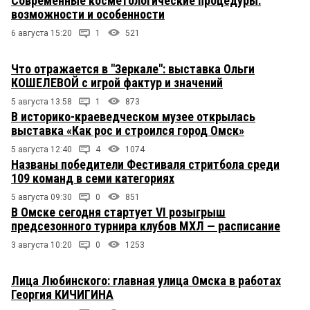
Современные косметологические процедуры:
возможности и особенности
6 августа 15:20
1
521
Что отражается в "Зеркале": выставка Ольги
КОШЕЛЕВОЙ с игрой фактур и значений
5 августа 13:58
1
873
В историко-краеведческом музее открылась
выставка «Как рос и строился город Омск»
5 августа 12:40
4
1074
Названы победители Фестиваля стритбола среди
109 команд в семи категориях
5 августа 09:30
0
851
В Омске сегодня стартует VI розыгрыш
предсезонного турнира клубов МХЛ — расписание
3 августа 10:20
0
1253
Лица Любинского: главная улица Омска в работах
Георгия КИЧИГИНА