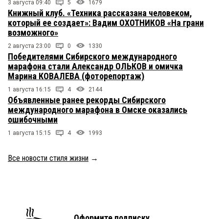
3 августа 09:40
5
1679
Книжный клуб. «Техника рассказана человеком,
который ее создает»: Вадим ОХОТНИКОВ «На грани
возможного»
2 августа 23:00
0
1330
Победителями Сибирского международного
марафона стали Александр ОЛЬКОВ и омичка
Марина КОВАЛЕВА (фоторепортаж)
1 августа 16:15
4
2144
Объявленные ранее рекорды Сибирского
международного марафона в Омске оказались
ошибочными
1 августа 15:15
4
1993
Все новости стиля жизни
→
Оформите подписку