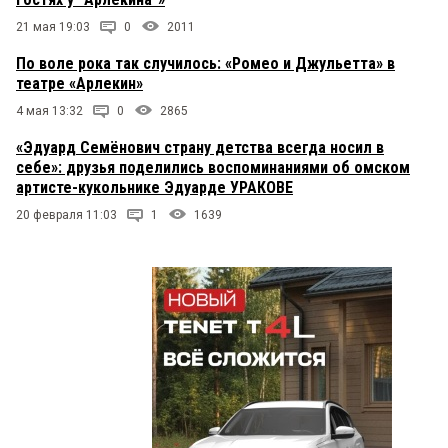
21 мая 19:03
0
2011
По воле рока так случилось: «Ромео и Джульетта» в
театре «Арлекин»
4 мая 13:32
0
2865
«Эдуард Семёнович страну детства всегда носил в
себе»: друзья поделились воспоминаниями об омском
артисте-кукольнике Эдуарде УРАКОВЕ
20 февраля 11:03
1
1639