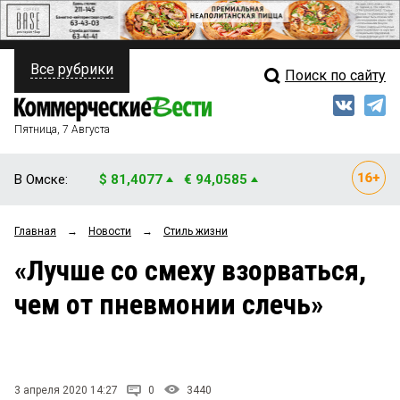
Все рубрики
Поиск по сайту
ПОЛИТИКА
Свежий выпуск
Медиа
ФИНАНСЫ
Пятница, 7 Августа
Кто есть кто
НЕДВИЖИМОСТЬ
В Омске:
$ 81,4077
€ 94,0585
Интервью
БИЗНЕС
Главная
→
Новости
→
Стиль жизни
Мнения
ОБЩЕСТВО
«Лучше со смеху взорваться,
Рейтинги
ЗАКОН
чем от пневмонии слечь»
Блоги
НОВОСТИ КОМПАНИЙ
Архив
ПРОИСШЕСТВИЯ
3 апреля 2020 14:27
0
3440
СТИЛЬ ЖИЗНИ