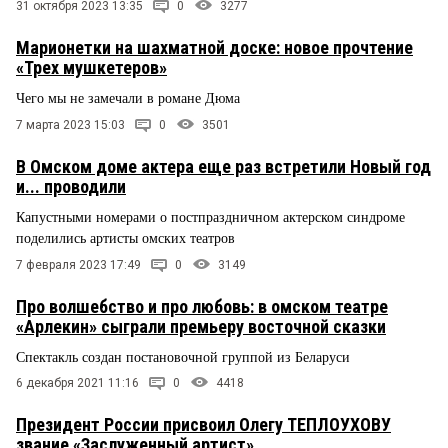
31 октября 2023 13:35
0
3277
Марионетки на шахматной доске: новое прочтение
«Трех мушкетеров»
Чего мы не замечали в романе Дюма
7 марта 2023 15:03
0
3501
В Омском доме актера еще раз встретили Новый год
и... проводили
Капустными номерами о постпраздничном актерском синдроме
поделились артисты омских театров
7 февраля 2023 17:49
0
3149
Про волшебство и про любовь: в омском театре
«Арлекин» сыграли премьеру восточной сказки
Спектакль создан постановочной группой из Беларуси
6 декабря 2021 11:16
0
4418
Президент России присвоил Олегу ТЕПЛОУХОВУ
звание «Заслуженный артист»