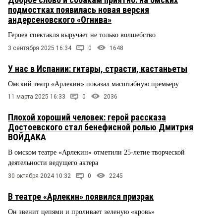
подмостках появилась новая версия
андерсеновского «Огнива»
Героев спектакля выручает не только волшебство
3 сентября 2025 16:34
0
1648
У нас в Испании: гитары, страсти, кастаньеты
Омский театр «Арлекин» показал масштабную премьеру
11 марта 2025 16:33
0
2036
Плохой хороший человек: герой рассказа
Достоевского стал бенефисной ролью Дмитрия
ВОЙДАКА
В омском театре «Арлекин» отметили 25-летие творческой
деятельности ведущего актера
30 октября 2024 10:32
0
2245
В театре «Арлекин» появился призрак
Он звенит цепями и проливает зеленую «кровь»