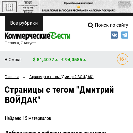
Все рубрики
Поиск по сайту
ПОЛИТИКА
Свежий выпуск
Медиа
ФИНАНСЫ
Пятница, 7 Августа
Кто есть кто
НЕДВИЖИМОСТЬ
В Омске:
$ 81,4077
€ 94,0585
Интервью
БИЗНЕС
Главная
→
Страницы c тегом "Дмитрий ВОЙДАК"
Мнения
ОБЩЕСТВО
Страницы c тегом "Дмитрий
Рейтинги
ЗАКОН
ВОЙДАК"
Блоги
НОВОСТИ КОМПАНИЙ
Архив
Найдено
15
материалов
ПРОИСШЕСТВИЯ
Доброе слово и собакам приятно: на омских
СТИЛЬ ЖИЗНИ