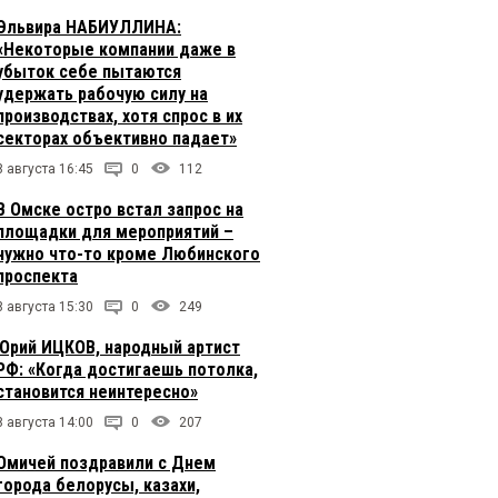
Эльвира НАБИУЛЛИНА:
«Некоторые компании даже в
убыток себе пытаются
удержать рабочую силу на
производствах, хотя спрос в их
секторах объективно падает»
8 августа 16:45
0
112
В Омске остро встал запрос на
площадки для мероприятий –
нужно что-то кроме Любинского
проспекта
8 августа 15:30
0
249
Юрий ИЦКОВ, народный артист
РФ: «Когда достигаешь потолка,
становится неинтересно»
8 августа 14:00
0
207
Омичей поздравили с Днем
города белорусы, казахи,