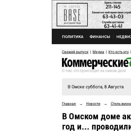
ПОЛИТИКА
ФИНАНСЫ
НЕДВИ
Свежий выпуск
Медиа
Кто есть кто
О том, что происходит на самом деле
В Омске суббота, 8 Августа
Главная
→
Новости
→
Стиль жизн
В Омском доме ак
год и... проводил