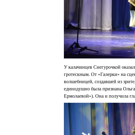
У калачинцев Снегурочкой оказал
гротескным. От «Галерки» на сц
волшебницей, создавшей из зрит
единодушно была признана Оль
Ермолаевой»). Она и получила гл