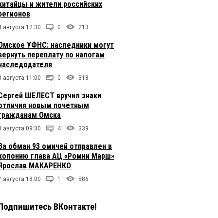
китайцы и жители российских
регионов
8 августа 12:30
0
213
Омское УФНС: наследники могут
вернуть переплату по налогам
наследодателя
8 августа 11:00
0
318
Сергей ШЕЛЕСТ вручил знаки
отличия новым почетным
гражданам Омска
8 августа 09:30
4
339
За обман 93 омичей отправлен в
колонию глава АЦ «Ромни Марш»
Ярослав МАКАРЕНКО
7 августа 18:00
1
586
Подпишитесь ВКонтакте!