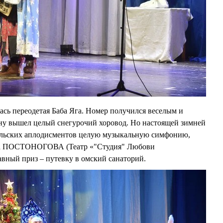
ась переодетая Баба Яга. Номер получился веселым и
ену вышел целый снегурочий хоровод. Но настоящей зимней
ельских аплодисментов целую музыкальную симфонию,
га ПОСТОНОГОВА (Театр «"Студия" Любови
авный приз – путевку в омский санаторий.