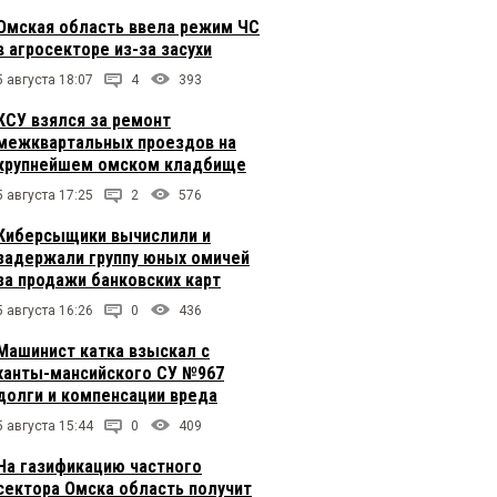
Омская область ввела режим ЧС
в агросекторе из-за засухи
5 августа 18:07
4
393
КСУ взялся за ремонт
межквартальных проездов на
крупнейшем омском кладбище
5 августа 17:25
2
576
Киберсыщики вычислили и
задержали группу юных омичей
за продажи банковских карт
5 августа 16:26
0
436
Машинист катка взыскал с
ханты-мансийского СУ №967
долги и компенсации вреда
5 августа 15:44
0
409
На газификацию частного
сектора Омска область получит