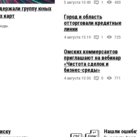
5 августа 10:40
1
430
держали группу юных
х карт
Город и область
отторговали кредитные
боды.
линии
4 августа 15:19
1
725
Омских коммерсантов
приглашают на вебинар
«Чистота сделок и
бизнес-среды»
4 августа 10:30
0
771
иску
Нашли ошибк