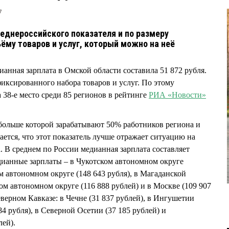
7
реднероссийского показателя и по размеру
ёму товаров и услуг, который можно на неё
ианная зарплата в Омской области составила 51 872 рубля.
фиксированного набора товаров и услуг. По этому
 38-е место среди 85 регионов в рейтинге
РИА «Новости»
 больше которой зарабатывают 50% работников региона и
ется, что этот показатель лучше отражает ситуацию на
а. В среднем по России медианная зарплата составляет
дианные зарплаты – в Чукотском автономном округе
м автономном округе (148 643 рубля), в Магаданской
ком автономном округе (116 888 рублей) и в Москве (109 907
верном Кавказе: в Чечне (31 837 рублей), в Ингушетии
984 рубля), в Северной Осетии (37 185 рублей) и
лей).