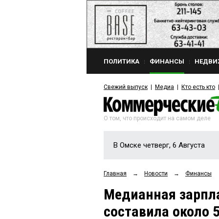
ПОЛИТИКА
ФИНАНСЫ
НЕДВИ
Свежий выпуск
Медиа
Кто есть кто
О том, что происходит на самом деле
В Омске четверг, 6 Августа
Главная
→
Новости
→
Финансы
Медианная зарпла
составила около 