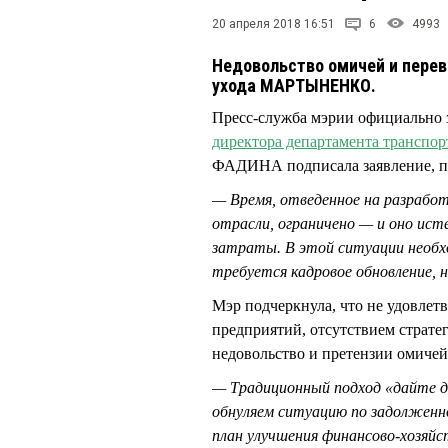
20 апреля 2018 16:51
6
4993
Недовольство омичей и перев
ухода МАРТЫНЕНКО.
Пресс-служба мэрии официально 
директора департамента транспор
ФАДИНА подписала заявление, пр
— Время, отведенное на разраб
отрасли, ограничено — и оно ис
затраты. В этой ситуации необх
требуется кадровое обновление, н
Мэр подчеркнула, что не удовле
предприятий, отсутствием страте
недовольство и претензии омичей
— Традиционный подход «дайте де
обнуляем ситуацию по задолженн
план улучшения финансово-хозяй