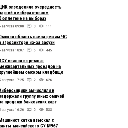
ЦИК определила очередность
партий в избирательном
бюллетене на выборах
6 августа 09:00
0
111
Омская область ввела режим ЧС
в агросекторе из-за засухи
5 августа 18:07
6
445
КСУ взялся за ремонт
межквартальных проездов на
крупнейшем омском кладбище
5 августа 17:25
2
626
Киберсыщики вычислили и
задержали группу юных омичей
за продажи банковских карт
5 августа 16:26
0
533
Машинист катка взыскал с
ханты-мансийского СУ №967