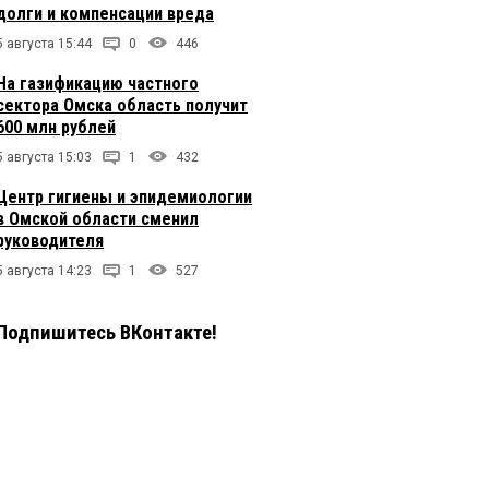
долги и компенсации вреда
5 августа 15:44
0
446
На газификацию частного
сектора Омска область получит
600 млн рублей
5 августа 15:03
1
432
Центр гигиены и эпидемиологии
в Омской области сменил
руководителя
5 августа 14:23
1
527
Подпишитесь ВКонтакте!