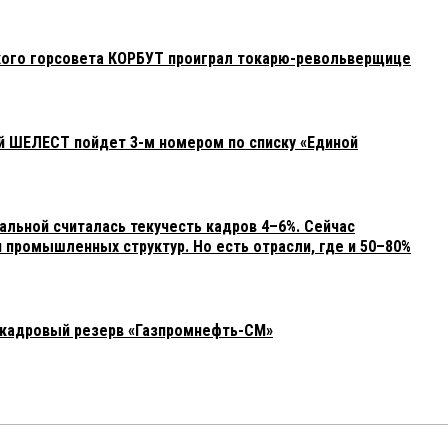
кого горсовета КОРБУТ проиграл токарю-револьверщице
й ШЕЛЕСТ пойдет 3-м номером по списку «Единой
альной считалась текучесть кадров 4–6%. Сейчас
 промышленных структур. Но есть отрасли, где и 50–80%
 кадровый резерв «Газпромнефть-СМ»