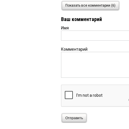
Григорий
23 апреля 2018 
Показать все комментарии (6)
Самое дорогое на земл
мэрши — она совершает
Ваш комментарий
лстанется одна и в пол
Имя
Апрелий
20 апреля 2018 
Вот так вот Мише дор
Комментарий
Rusden55
20 апреля 2018
Всё, писец муниципал
относиться, но то, чт
было. Дальше будет....
Отправить