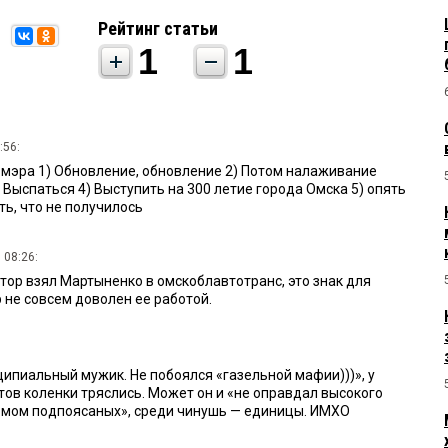
Рейтинг статьи
1
1
:56:
мэра 1) Обновление, обновление 2) Потом налаживание
) Выспаться 4) Выступить на 300 летие города Омска 5) опять
ть, что не получилось
 08:26:
тор взял Мартыненко в омскоблавтотранс, это знак для
 не совсем доволен ее работой.
ципиальный мужик. Не побоялся «газельной мафии)))», у
тов коленки тряслись. Может он и «не оправдал высокого
ломом подпоясаных», среди чинушь — единицы. ИМХО