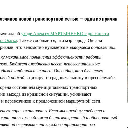
озчиков новой транспортной сетью — одна из причин
заявила об
уходе Алексея МАРТЫНЕНКО с должности
та Омска
. Также сообщается, что мэр города Оксана
изнав, что ведомство нуждается в
«кадровом обновлении».
отку механизмов повышения эффективности работы
текло. Бюджет ежедневно несет непозволительные
одимы кардинальные шаги. Очевидно, что для этого
овый подход, -
цитируют градоначальницу в пресс-службе.
творена состоянием муниципальных транспортных
гии выхода из кризисной ситуации, усиливают
 и перевозчиков к предложенной маршрутной сети.
нег» пора заканчивать. Если мы находим средства и
ости, то взамен должен быть конкретный и обоснованный
ственной деятельности каждого транспортного