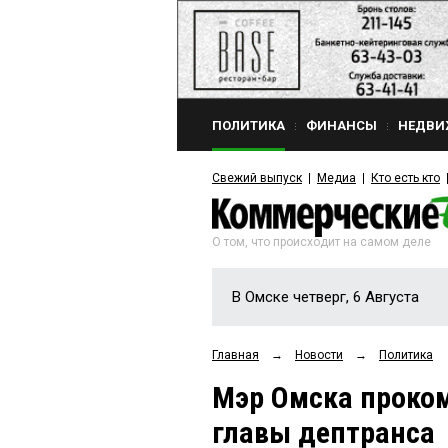
ПОЛИТИКА
ФИНАНСЫ
НЕДВИ
Свежий выпуск
Медиа
Кто есть кто
О том, что происходит на самом деле
В Омске четверг, 6 Августа
Главная
→
Новости
→
Политика
Мэр Омска проко
главы дептранса