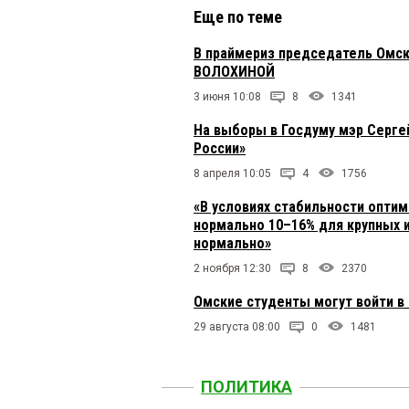
Еще по теме
В праймериз председатель Омс
ВОЛОХИНОЙ
3 июня 10:08
8
1341
На выборы в Госдуму мэр Серге
России»
8 апреля 10:05
4
1756
«В условиях стабильности оптим
нормально 10–16% для крупных и
нормально»
2 ноября 12:30
8
2370
Омские студенты могут войти в
29 августа 08:00
0
1481
ПОЛИТИКА