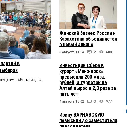
Женский бизнес России и
Казахстана объединяется
в новый альянс
5 августа 11:14
2
683
партий в
Инвестиции Сбера в
 выборах
курорт «Манжерок»
превысили 200 млрд
последнем – «Новые люди».
рублей, а турпоток на
Алтай вырос в 2,3 раза за
пять лет
4 августа 18:02
3
977
Ирину ВАРНАВСКУЮ
повысили до заместителя
председателя