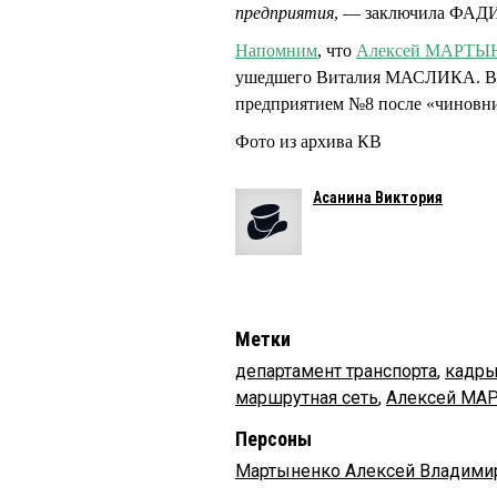
предприятия
, — заключила ФАД
Напомним
, что
Алексей МАРТ
ушедшего Виталия МАСЛИКА. В с
предприятием №8 после «чиновнич
Фото из архива КВ
Асанина Виктория
Метки
департамент транспорта
,
кадр
маршрутная сеть
,
Алексей МА
Персоны
Мартыненко Алексей Владими