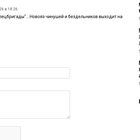
6 в 18:26:
спецбригады"....Новояз чинушей и бездельников выходит на
16:
6:20:
ь город перероют и забудут зарыть!