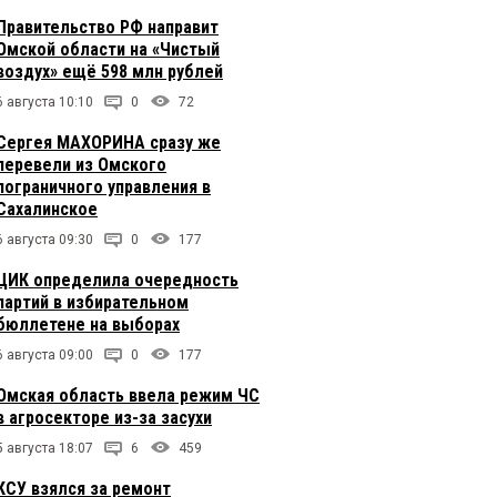
Правительство РФ направит
Омской области на «Чистый
воздух» ещё 598 млн рублей
6 августа 10:10
0
72
Сергея МАХОРИНА сразу же
перевели из Омского
пограничного управления в
Сахалинское
6 августа 09:30
0
177
ЦИК определила очередность
партий в избирательном
бюллетене на выборах
6 августа 09:00
0
177
Омская область ввела режим ЧС
в агросекторе из-за засухи
5 августа 18:07
6
459
КСУ взялся за ремонт