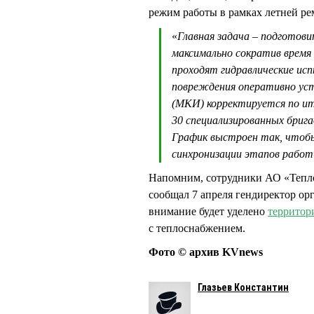
режим работы в рамках летней р
«
Главная задача – подготов
максимально сократив время
проходят гидравлические ис
повреждения оперативно уст
(МКИ) корректируется по ит
30 специализированных бриг
График выстроен так, чтобы
синхронизации этапов работ
Напомним, сотрудники АО «Тепло
сообщал 7 апреля гендиректор о
внимание будет уделено
территор
с теплоснабжением.
Фото © архив KVnews
Глазьев Константин