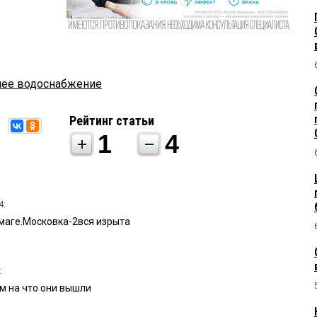
чее водоснабжение
Рейтинг статьи
1
4
4:
умаге.Московка-2вся изрыта
:
м на что они вышли