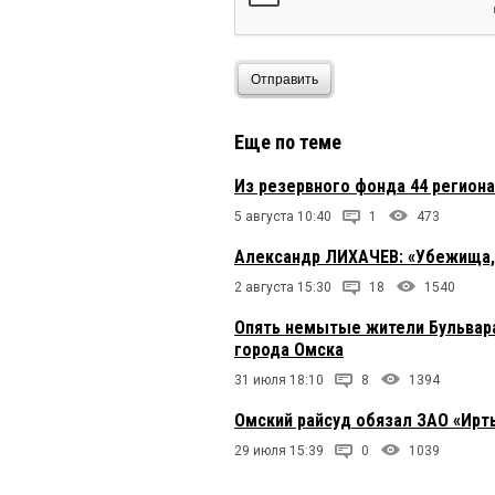
Отправить
Еще по теме
Из резервного фонда 44 регион
5 августа 10:40
1
473
Александр ЛИХАЧЕВ: «Убежища, м
2 августа 15:30
18
1540
Опять немытые жители Бульвара
города Омска
31 июля 18:10
8
1394
Омский райсуд обязал ЗАО «Ирт
29 июля 15:39
0
1039