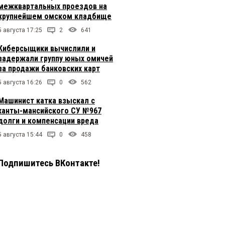
межквартальных проездов на
крупнейшем омском кладбище
5 августа 17:25
2
641
Киберсыщики вычислили и
задержали группу юных омичей
за продажи банковских карт
5 августа 16:26
0
562
Машинист катка взыскал с
ханты-мансийского СУ №967
долги и компенсации вреда
5 августа 15:44
0
458
Подпишитесь ВКонтакте!