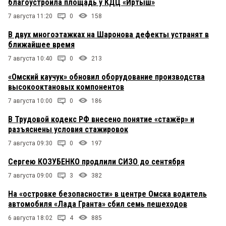
благоустроила площадь у КДЦ «Иртыш»
7 августа 11:20
0
158
В двух многоэтажках на Шаронова дефекты устранят в
ближайшее время
7 августа 10:40
0
213
«Омский каучук» обновил оборудование производства
высокооктановых компонентов
7 августа 10:00
0
186
В Трудовой кодекс РФ внесено понятие «стажёр» и
разъяснены условия стажировок
7 августа 09:30
0
197
Сергею КОЗУБЕНКО продлили СИЗО до сентября
7 августа 09:00
3
382
На «островке безопасности» в центре Омска водитель
автомобиля «Лада Гранта» сбил семь пешеходов
6 августа 18:02
4
885