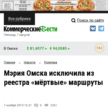
Все рубрики
Поиск по сайту
ПОЛИТИКА
Свежий выпуск
Медиа
ФИНАНСЫ
Пятница, 7 Августа
Кто есть кто
НЕДВИЖИМОСТЬ
В Омске:
$ 81,4077
€ 94,0585
Интервью
БИЗНЕС
Главная
→
Новости
→
Политика
Мнения
ОБЩЕСТВО
Мэрия Омска исключила из
Рейтинги
ЗАКОН
реестра «мёртвые» маршруты
Блоги
НОВОСТИ КОМПАНИЙ
Архив
ПРОИСШЕСТВИЯ
7 ноября 2019 16:21
0
2261