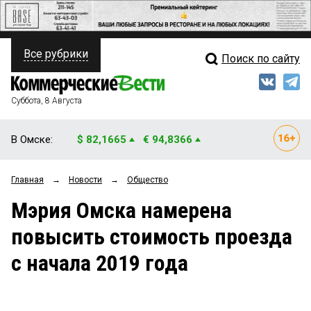
Все рубрики
Поиск по сайту
ПОЛИТИКА
Свежий выпуск
Медиа
ФИНАНСЫ
Суббота, 8 Августа
Кто есть кто
НЕДВИЖИМОСТЬ
В Омске:
$ 82,1665
€ 94,8366
Интервью
БИЗНЕС
Главная
→
Новости
→
Общество
Мнения
ОБЩЕСТВО
Мэрия Омска намерена
Рейтинги
ЗАКОН
повысить стоимость проезда
Блоги
НОВОСТИ КОМПАНИЙ
с начала 2019 года
Архив
ПРОИСШЕСТВИЯ