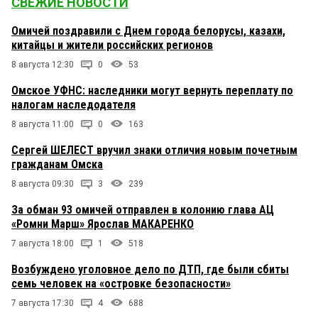
СВЕЖИЕ НОВОСТИ
Омичей поздравили с Днем города белорусы, казахи,
китайцы и жители российских регионов
8 августа 12:30
0
53
Омское УФНС: наследники могут вернуть переплату по
налогам наследодателя
8 августа 11:00
0
163
Сергей ШЕЛЕСТ вручил знаки отличия новым почетным
гражданам Омска
8 августа 09:30
3
239
За обман 93 омичей отправлен в колонию глава АЦ
«Ромни Марш» Ярослав МАКАРЕНКО
7 августа 18:00
1
518
Возбуждено уголовное дело по ДТП, где были сбиты
семь человек на «островке безопасности»
7 августа 17:30
4
688