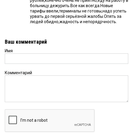
рублей,конечно очень не приятно,еду на работу в
больницу.дежурить.Все как всегда.Новые
тарифы ввели,терминалы не готовы,надо успеть
урвать до первой серьёзной жалобы.Опять за
людей обидно,жадность и непорядрчность.
Ваш комментарий
Имя
Комментарий