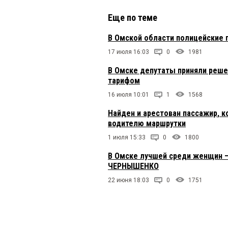
Еще по теме
В Омской области полицейские 
17 июля 16:03
0
1981
В Омске депутаты приняли реше
тарифом
16 июля 10:01
1
1568
Найден и арестован пассажир, 
водителю маршрутки
1 июля 15:33
0
1800
В Омске лучшей среди женщин –
ЧЕРНЫШЕНКО
22 июня 18:03
0
1751