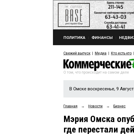
ПОЛИТИКА
ФИНАНСЫ
НЕДВИ
Свежий выпуск
Медиа
Кто есть кто
О том, что происходит на самом деле
В Омске воскресенье, 9 Август
Главная
→
Новости
→
Бизнес
Мэрия Омска опуб
где перестали де