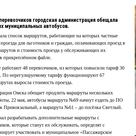
 перевозчиков городская администрация обещала
х муниципальных автобусов.
ла список маршрутов, работающие на которых частные
проезда для льготников и граждан, оплачивающих проезд в
ршрутов и стоимость проезда у обслуживающих их
в прикреплённом файле.
 работают 48 перевозчиков, из которых повысили тариф 30
. По нерегулируемому тарифу функционируют 67
шрутах выросла стоимость проезда.
трация Омска обещает продлить маршруты нескольких
оты, 22 мая, автобусы маршрута №69 начнут ездить до ПО
ок Привокзальный, а маршрута №61 – до посёлка Светлый.
чал разрабатывать дополнительные маршруты с
ков, которые станут их обслуживать, определят с
анирует участвовать и муниципальное «Пассажирское