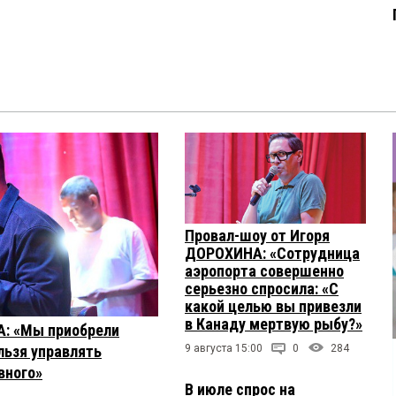
Провал-шоу от Игоря
ДОРОХИНА: «Сотрудница
аэропорта совершенно
серьезно спросила: «С
какой целью вы привезли
в Канаду мертвую рыбу?»
А: «Мы приобрели
льзя управлять
9 августа 15:00
0
284
вного»
В июле спрос на