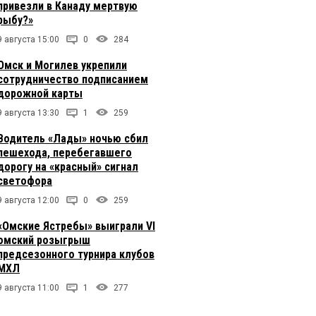
привезли в Канаду мертвую
рыбу?»
9 августа 15:00
0
284
Омск и Могилев укрепили
сотрудничество подписанием
дорожной карты
9 августа 13:30
1
259
Водитель «Лады» ночью сбил
пешехода, перебегавшего
дорогу на «красный» сигнал
светофора
9 августа 12:00
0
259
«Омские Ястребы» выиграли VI
омский розыгрыш
предсезонного турнира клубов
МХЛ
9 августа 11:00
1
277