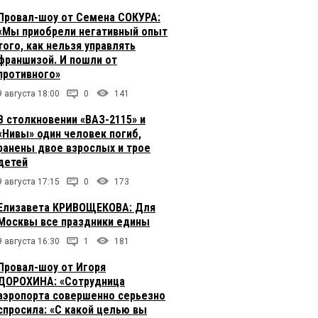
Провал-шоу от Семена СОКУРА:
«Мы приобрели негативный опыт
того, как нельзя управлять
франшизой. И пошли от
противного»
9 августа 18:00
0
141
В столкновении «ВАЗ-2115» и
«Нивы» один человек погиб,
ранены двое взрослых и трое
детей
9 августа 17:15
0
173
Елизавета КРИВОЩЕКОВА: Для
Москвы все праздники едины
9 августа 16:30
1
181
Провал-шоу от Игоря
ДОРОХИНА: «Сотрудница
аэропорта совершенно серьезно
спросила: «С какой целью вы