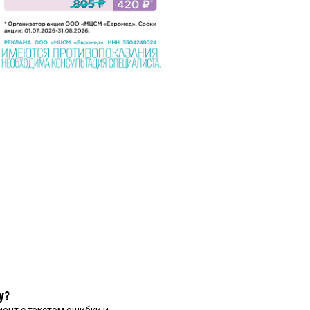
у?
ент с текстом ошибки и