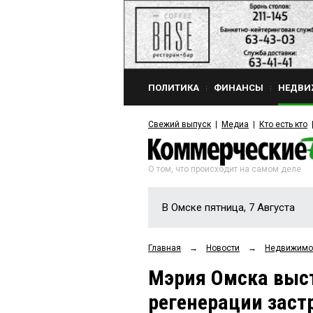
ПОЛИТИКА
ФИНАНСЫ
НЕДВИ
Свежий выпуск
Медиа
Кто есть кто
О том, что происходит на самом деле
В Омске пятница, 7 Августа
Главная
→
Новости
→
Недвижимо
Мэрия Омска выст
регенерации заст