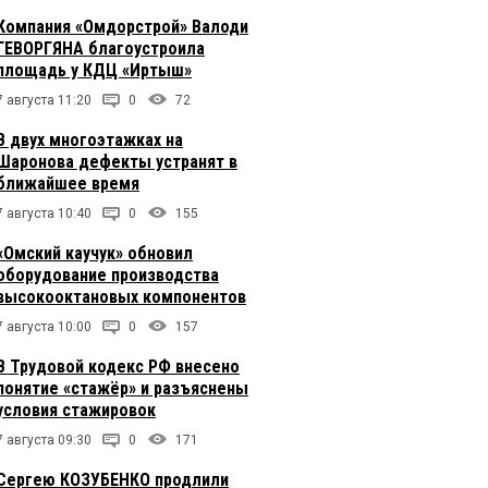
Компания «Омдорстрой» Валоди
ГЕВОРГЯНА благоустроила
площадь у КДЦ «Иртыш»
7 августа 11:20
0
72
В двух многоэтажках на
Шаронова дефекты устранят в
ближайшее время
7 августа 10:40
0
155
«Омский каучук» обновил
оборудование производства
высокооктановых компонентов
7 августа 10:00
0
157
В Трудовой кодекс РФ внесено
понятие «стажёр» и разъяснены
условия стажировок
7 августа 09:30
0
171
Сергею КОЗУБЕНКО продлили