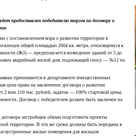
удет предоставлен победителю торгов по договору о
рии
ии с постановлением мэра о развитии территории в
юскинцев общей площадью 2604 кв. метра, относящемуся к
ажности (Ж3) — предполагается возведение зданий от 5 до
положен аварийный жилой дом, подлежащий сносу — №12 по
 заявки принимаются в департаменте имущественных
ая цена права на заключение договора о развитии
т 2 млн 210 тыс. рублей, задаток — 100% стартовой цены,
имости. Договор с победителем должен быть заключен на
я договора застройщик обязан подготовить проекты
ной территории. В эти же сроки должны быть переданы в
лагоустроенные жилые помещения для жильцов