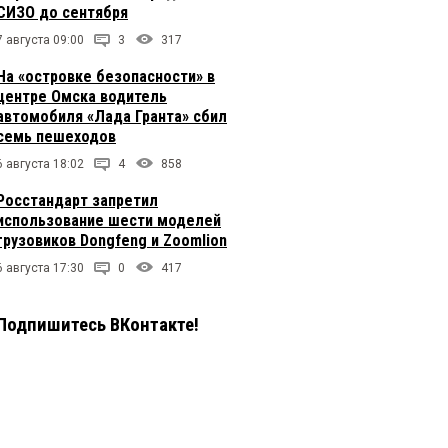
СИЗО до сентября
7 августа 09:00
3
317
На «островке безопасности» в
центре Омска водитель
автомобиля «Лада Гранта» сбил
семь пешеходов
6 августа 18:02
4
858
Росстандарт запретил
использование шести моделей
грузовиков Dongfeng и Zoomlion
6 августа 17:30
0
417
Подпишитесь ВКонтакте!