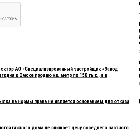
ректор АО «Специализированный застройщик «Завод
годня в Омске продаю кв. метр по 150 тыс., а в
ылка на нормы права не является основанием для отказа
огоэтажного дома не снижает цену соседнего частного