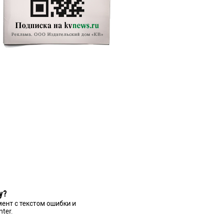
у?
ент с текстом ошибки и
nter.