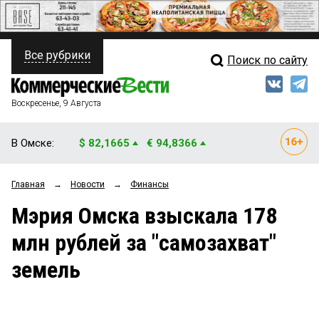
Все рубрики
Поиск по сайту
ПОЛИТИКА
Свежий выпуск
Медиа
ФИНАНСЫ
Воскресенье, 9 Августа
Кто есть кто
НЕДВИЖИМОСТЬ
В Омске:
$ 82,1665
€ 94,8366
Интервью
БИЗНЕС
Главная
→
Новости
→
Финансы
Мнения
ОБЩЕСТВО
Мэрия Омска взыскала 178
Рейтинги
ЗАКОН
млн рублей за "самозахват"
Блоги
НОВОСТИ КОМПАНИЙ
земель
Архив
ПРОИСШЕСТВИЯ