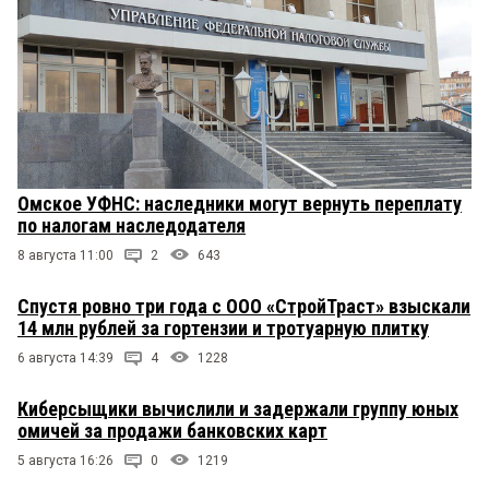
Омское УФНС: наследники могут вернуть переплату
по налогам наследодателя
8 августа 11:00
2
643
Спустя ровно три года с ООО «СтройТраст» взыскали
14 млн рублей за гортензии и тротуарную плитку
6 августа 14:39
4
1228
Киберсыщики вычислили и задержали группу юных
омичей за продажи банковских карт
5 августа 16:26
0
1219