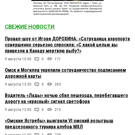
СВЕЖИЕ НОВОСТИ
Провал-шоу от Игоря ДОРОХИНА: «Сотрудница аэропорта
совершенно серьезно спросила: «С какой целью вы
привезли в Канаду мертвую рыбу?»
9 августа 15:00
0
171
Омск и Могилев укрепили сотрудничество подписанием
дорожной карты
9 августа 13:30
0
203
Водитель «Лады» ночью сбил пешехода, перебегавшего
дорогу на «красный» сигнал светофора
9 августа 12:00
0
215
«Омские Ястребы» выиграли VI омский розыгрыш
предсезонного турнира клубов МХЛ