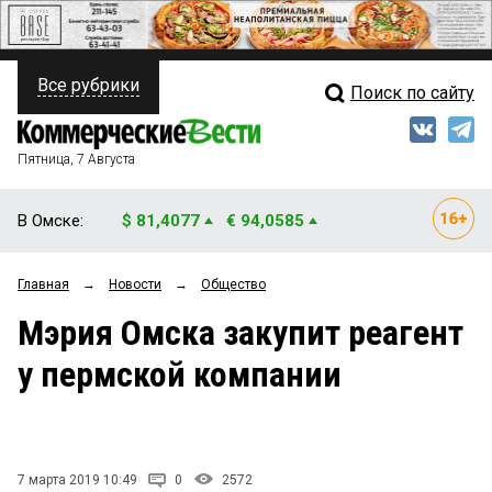
Все рубрики
Поиск по сайту
ПОЛИТИКА
Свежий выпуск
Медиа
ФИНАНСЫ
Пятница, 7 Августа
Кто есть кто
НЕДВИЖИМОСТЬ
В Омске:
$ 81,4077
€ 94,0585
Интервью
БИЗНЕС
Главная
→
Новости
→
Общество
Мнения
ОБЩЕСТВО
Мэрия Омска закупит реагент
Рейтинги
ЗАКОН
у пермской компании
Блоги
НОВОСТИ КОМПАНИЙ
Архив
ПРОИСШЕСТВИЯ
7 марта 2019 10:49
0
2572