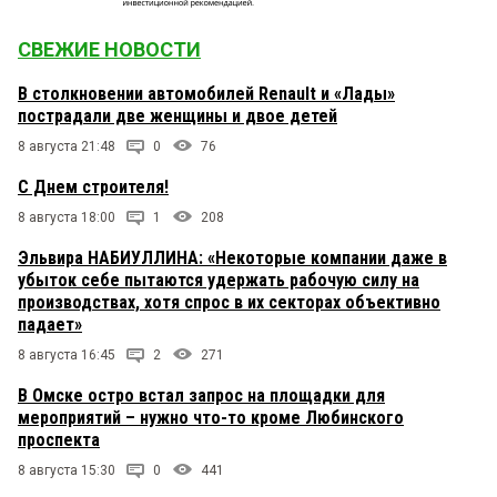
СВЕЖИЕ НОВОСТИ
В столкновении автомобилей Renault и «Лады»
пострадали две женщины и двое детей
8 августа 21:48
0
76
С Днем строителя!
8 августа 18:00
1
208
Эльвира НАБИУЛЛИНА: «Некоторые компании даже в
убыток себе пытаются удержать рабочую силу на
производствах, хотя спрос в их секторах объективно
падает»
8 августа 16:45
2
271
В Омске остро встал запрос на площадки для
мероприятий – нужно что-то кроме Любинского
проспекта
8 августа 15:30
0
441