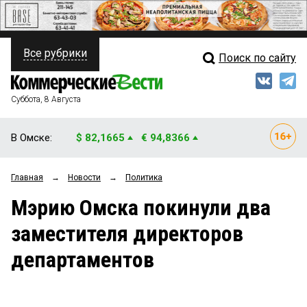
Все рубрики
Поиск по сайту
ПОЛИТИКА
Свежий выпуск
Медиа
ФИНАНСЫ
Суббота, 8 Августа
Кто есть кто
НЕДВИЖИМОСТЬ
В Омске:
$ 82,1665
€ 94,8366
Интервью
БИЗНЕС
Главная
→
Новости
→
Политика
Мнения
ОБЩЕСТВО
Мэрию Омска покинули два
Рейтинги
ЗАКОН
заместителя директоров
Блоги
НОВОСТИ КОМПАНИЙ
департаментов
Архив
ПРОИСШЕСТВИЯ