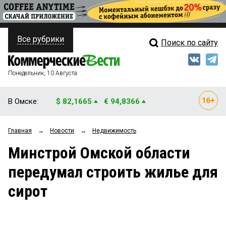
Все рубрики
Поиск по сайту
ПОЛИТИКА
Свежий выпуск
Медиа
ФИНАНСЫ
Понедельник, 10 Августа
Кто есть кто
НЕДВИЖИМОСТЬ
В Омске:
$ 82,1665
€ 94,8366
Интервью
БИЗНЕС
Главная
→
Новости
→
Недвижимость
Мнения
ОБЩЕСТВО
Минстрой Омской области
Рейтинги
ЗАКОН
передумал строить жилье для
Блоги
НОВОСТИ КОМПАНИЙ
сирот
Архив
ПРОИСШЕСТВИЯ