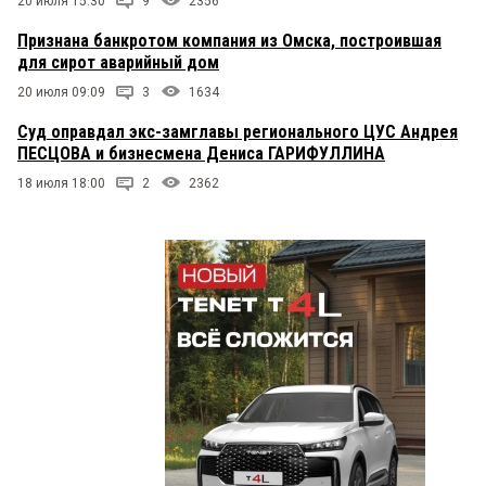
20 июля 15:30
9
2356
Признана банкротом компания из Омска, построившая
для сирот аварийный дом
20 июля 09:09
3
1634
Суд оправдал экс-замглавы регионального ЦУС Андрея
ПЕСЦОВА и бизнесмена Дениса ГАРИФУЛЛИНА
18 июля 18:00
2
2362