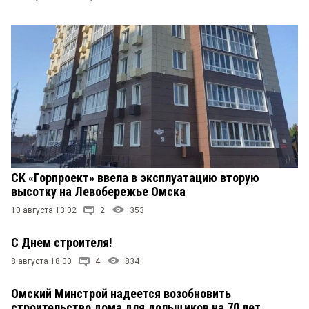
СК «Горпроект» ввела в эксплуатацию вторую
высотку на Левобережье Омска
10 августа 13:02
2
353
С Днем строителя!
8 августа 18:00
4
834
Омский Минстрой надеется возобновить
строительство дома для дольщиков на 70 лет