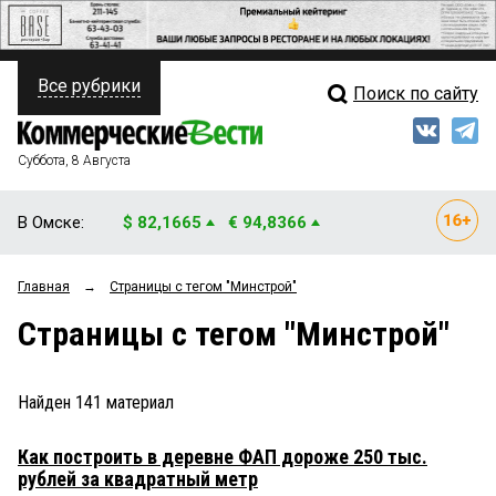
Все рубрики
Поиск по сайту
ПОЛИТИКА
Свежий выпуск
Медиа
ФИНАНСЫ
Суббота, 8 Августа
Кто есть кто
НЕДВИЖИМОСТЬ
В Омске:
$ 82,1665
€ 94,8366
Интервью
БИЗНЕС
Главная
→
Страницы c тегом "Минстрой"
Мнения
ОБЩЕСТВО
Страницы c тегом "Минстрой"
Рейтинги
ЗАКОН
Блоги
НОВОСТИ КОМПАНИЙ
Найден
141
материал
Архив
ПРОИСШЕСТВИЯ
Как построить в деревне ФАП дороже 250 тыс.
рублей за квадратный метр
СТИЛЬ ЖИЗНИ