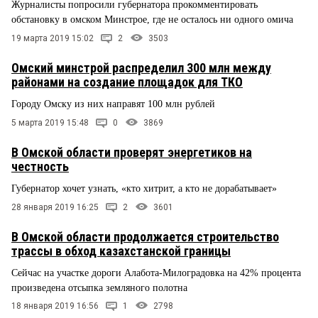
Журналисты попросили губернатора прокомментировать
обстановку в омском Минстрое, где не осталось ни одного омича
19 марта 2019 15:02
2
3503
Омский минстрой распределил 300 млн между
районами на создание площадок для ТКО
Городу Омску из них направят 100 млн рублей
5 марта 2019 15:48
0
3869
В Омской области проверят энергетиков на
честность
Губернатор хочет узнать, «кто хитрит, а кто не дорабатывает»
28 января 2019 16:25
2
3601
В Омской области продолжается строительство
трассы в обход казахстанской границы
Сейчас на участке дороги Алабота-Милоградовка на 42% процента
произведена отсыпка земляного полотна
18 января 2019 16:56
1
2798