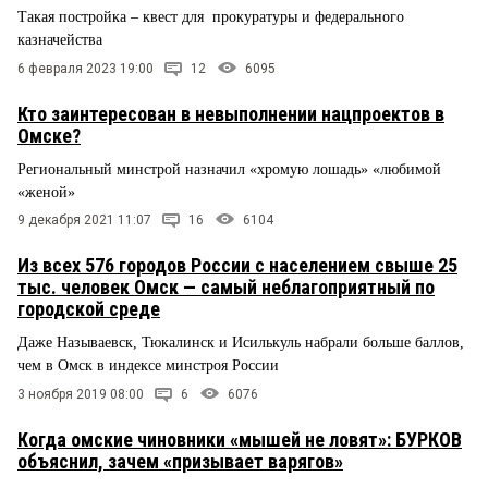
Такая постройка – квест для прокуратуры и федерального
казначейства
6 февраля 2023 19:00
12
6095
Кто заинтересован в невыполнении нацпроектов в
Омске?
Региональный минстрой назначил «хромую лошадь» «любимой
«женой»
9 декабря 2021 11:07
16
6104
Из всех 576 городов России с населением свыше 25
тыс. человек Омск — самый неблагоприятный по
городской среде
Даже Называевск, Тюкалинск и Исилькуль набрали больше баллов,
чем в Омск в индексе минстроя России
3 ноября 2019 08:00
6
6076
Когда омские чиновники «мышей не ловят»: БУРКОВ
объяснил, зачем «призывает варягов»