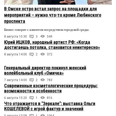
В Омске остро встал запрос на площадки для
мероприятий – нужно что-то кроме Любинского
проспекта
Бизнес говорит с клиентом посредством городской среды.
8 августа 15:30
3
549
Юрий ИЦКОВ, народный артист РФ: «Когда
достигаешь потолка, становится неинтересно»
8 августа 14:00
2
372
Генеральный директор покинул женский
волейбольный клуб «Омичка»
7 августа 14:00
2
783
Современные косметологические процедуры:
возможности и особенности
6 августа 15:20
1
816
Что отражается в "Зеркале": выставка Ольги
КОШЕЛЕВОЙ с игрой фактур и значений
5 августа 13:58
1
1064