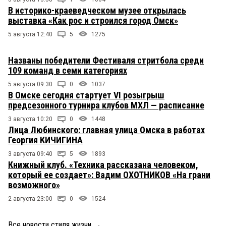
В историко-краеведческом музее открылась
выставка «Как рос и строился город Омск»
5 августа 12:40
5
1275
Названы победители Фестиваля стритбола среди
109 команд в семи категориях
5 августа 09:30
0
1037
В Омске сегодня стартует VI розыгрыш
предсезонного турнира клубов МХЛ — расписание
3 августа 10:20
0
1448
Лица Любинского: главная улица Омска в работах
Георгия КИЧИГИНА
3 августа 09:40
5
1893
Книжный клуб. «Техника рассказана человеком,
который ее создает»: Вадим ОХОТНИКОВ «На грани
возможного»
2 августа 23:00
0
1524
Все новости стиля жизни
→