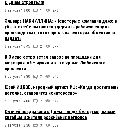
С Днем строителя!
8 августа 18:00
1
276
Эльвира НАБИУЛЛИНА: «Некоторые компании даже в
убыток себе пытаются удержать рабочую силу на
производствах, хотя спрос в их секторах объективно
падает»
8 августа 16:45
2
377
В Омске остро встал запрос на площадки для
мероприятий – нужно что-то кроме Любинского
проспекта
8 августа 15:30
3
549
Юрий ИЦКОВ, народный артист РФ: «Когда достигаешь
потолка, становится неинтересно»
8 августа 14:00
2
372
Омичей поздравили с Днем города белорусы, казахи,
китайцы и жители российских регионов
8 августа 12:30
3
339