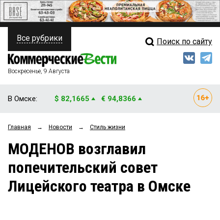
Все рубрики
Поиск по сайту
ПОЛИТИКА
Свежий выпуск
Медиа
ФИНАНСЫ
Воскресенье, 9 Августа
Кто есть кто
НЕДВИЖИМОСТЬ
В Омске:
$ 82,1665
€ 94,8366
Интервью
БИЗНЕС
Главная
→
Новости
→
Стиль жизни
Мнения
ОБЩЕСТВО
МОДЕНОВ возглавил
Рейтинги
ЗАКОН
попечительский совет
Блоги
НОВОСТИ КОМПАНИЙ
Лицейского театра в Омске
Архив
ПРОИСШЕСТВИЯ
СТИЛЬ ЖИЗНИ