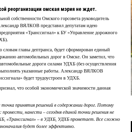
ой реорганизации омская мэрия не ждет.
ьной собственности Омского горсовета руководитель
Александр ВЯЛКОВ представил депутатам идею
редприятия «Транссигнал» к БУ «Управление дорожного
ДХБ).
о словам главы дептранса, будет сформирован единый
ержанию автомобильных дорог в Омске. Он заметил, что
 автомобильные дороги силами УДХБ (без осуществления
 выполнять указанные работы. Александр ВЯЛКОВ
анссигнала» будет трудоустроен в УДХБ.
признал, что особой экономической значимости данная
ая точка принятия решений в содержании дорог. Потому
 промести, нанести – сегодня единой точки решения не
Б, «Транссигнал» – в УДХБ, УДХБ прометает. Все сложно
иноначалия будет более эффективно.