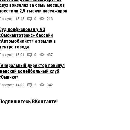
двух вокзалах за семь месяцев
посетили 2,5 тысячи пассажиров
7 августа 15:45
0
213
Суд конфисковал у АО
«Омскавтотранс» бассейн
«Автомобилист» и землю в
центре города
7 августа 15:01
0
437
Генеральный директор покинул
женский волейбольный клуб
«Омичка»
7 августа 14:00
2
342
Подпишитесь ВКонтакте!