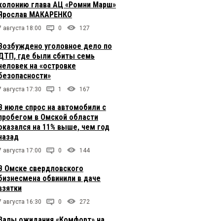
колонию глава АЦ «Ромни Марш»
Ярослав МАКАРЕНКО
7 августа 18:00
0
127
Возбуждено уголовное дело по
ДТП, где были сбиты семь
человек на «островке
безопасности»
7 августа 17:30
1
167
В июле спрос на автомобили с
пробегом в Омской области
оказался на 11% выше, чем год
назад
7 августа 17:00
0
144
В Омске свердловского
бизнесмена обвинили в даче
взятки
7 августа 16:30
0
272
Залы ожидания «Комфорт» на