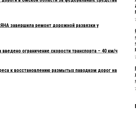
ЯНА завершила ремонт дорожной развязки у
 введено ограничение скорости транспорта – 40 км/ч
ереса к восстановлению размытых паводком дорог на