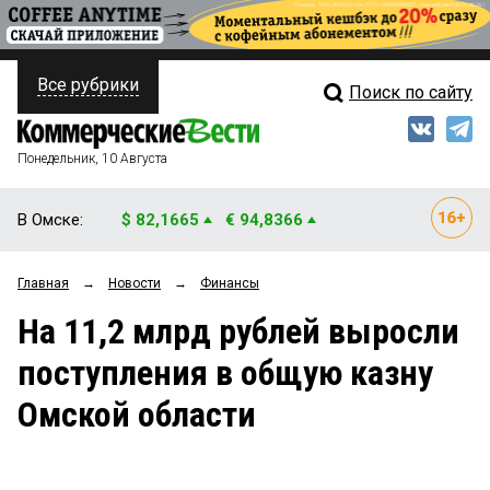
Все рубрики
Поиск по сайту
ПОЛИТИКА
Свежий выпуск
Медиа
ФИНАНСЫ
Понедельник, 10 Августа
Кто есть кто
НЕДВИЖИМОСТЬ
В Омске:
$ 82,1665
€ 94,8366
Интервью
БИЗНЕС
Главная
→
Новости
→
Финансы
Мнения
ОБЩЕСТВО
На 11,2 млрд рублей выросли
Рейтинги
ЗАКОН
поступления в общую казну
Блоги
НОВОСТИ КОМПАНИЙ
Омской области
Архив
ПРОИСШЕСТВИЯ