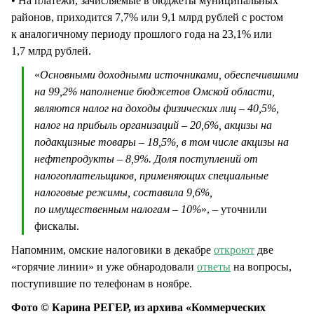
• На платежи, зачисляемые в бюджеты муниципальных
районов, приходится 7,7% или 9,1 млрд рублей с ростом
к аналогичному периоду прошлого года на 23,1% или
1,7 млрд рублей.
«
Основными доходными источниками, обеспечившими
на 99,2% наполнение бюджетов Омской области,
являются налог на доходы физических лиц – 40,5%,
налог на прибыль организаций – 20,6%, акцизы на
подакцизные товары – 18,5%, в том числе акцизы на
нефтепродукты – 8,9%. Доля поступлений от
налогоплательщиков, применяющих специальные
налоговые режимы, составила 9,6%,
по имущественным налогам – 10%
», – уточнили
фискалы.
Напомним, омские налоговики в декабре
откроют
две
«горячие линии» и уже обнародовали
ответы
на вопросы,
поступившие по телефонам в ноябре.
Фото © Карина РЕГЕР, из архива «Коммерческих