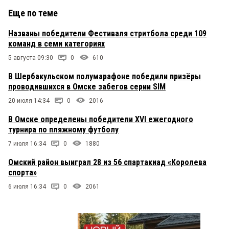
Еще по теме
Названы победители Фестиваля стритбола среди 109
команд в семи категориях
5 августа 09:30
0
610
В Шербакульском полумарафоне победили призёры
проводившихся в Омске забегов серии SIM
20 июля 14:34
0
2016
В Омске определены победители XVI ежегодного
турнира по пляжному футболу
7 июля 16:34
0
1880
Омский район выиграл 28 из 56 спартакиад «Королева
спорта»
6 июля 16:34
0
2061