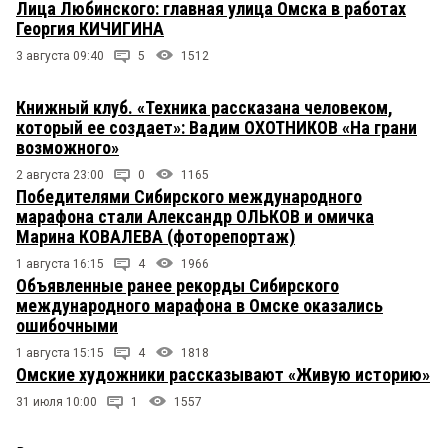
Лица Любинского: главная улица Омска в работах
Георгия КИЧИГИНА
3 августа 09:40
5
1512
Книжный клуб. «Техника рассказана человеком,
который ее создает»: Вадим ОХОТНИКОВ «На грани
возможного»
2 августа 23:00
0
1165
Победителями Сибирского международного
марафона стали Александр ОЛЬКОВ и омичка
Марина КОВАЛЕВА (фоторепортаж)
1 августа 16:15
4
1966
Объявленные ранее рекорды Сибирского
международного марафона в Омске оказались
ошибочными
1 августа 15:15
4
1818
Омские художники рассказывают «Живую историю»
31 июля 10:00
1
1557