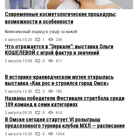
Современные косметологические процедуры:
возможности и особенности
Комплексный подход к уходу за кожей
6 августа 15:20
1
236
Что отражается в "Зеркале": выставка Ольги
КОШЕЛЕВОЙ с игрой фактур и значений
5 августа 13:58
0
611
В историко-краеведческом музее открылась
выставка «Как рос и строился город Омск»
5 августа 12:40
3
785
Названы победители Фестиваля стритбола среди
109 команд в семи категориях
5 августа 09:30
0
610
В Омске сегодня стартует VI розыгрыш
предсезонного турнира клубов МХЛ — расписание
3 августа 10:20
0
1054