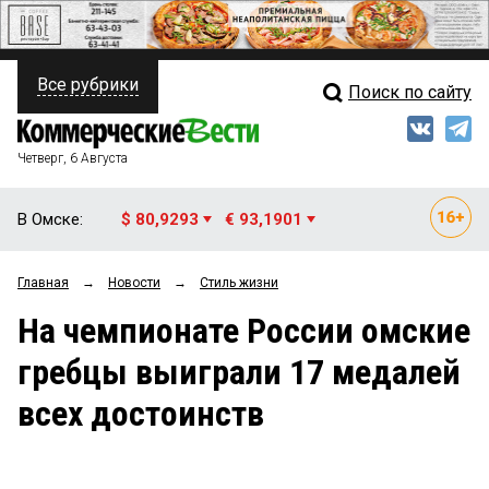
Все рубрики
Поиск по сайту
ПОЛИТИКА
Свежий выпуск
Медиа
ФИНАНСЫ
Четверг, 6 Августа
Кто есть кто
НЕДВИЖИМОСТЬ
В Омске:
$ 80,9293
€ 93,1901
Интервью
БИЗНЕС
Главная
→
Новости
→
Стиль жизни
Мнения
ОБЩЕСТВО
На чемпионате России омские
Рейтинги
ЗАКОН
гребцы выиграли 17 медалей
Блоги
НОВОСТИ КОМПАНИЙ
всех достоинств
Архив
ПРОИСШЕСТВИЯ
СТИЛЬ ЖИЗНИ