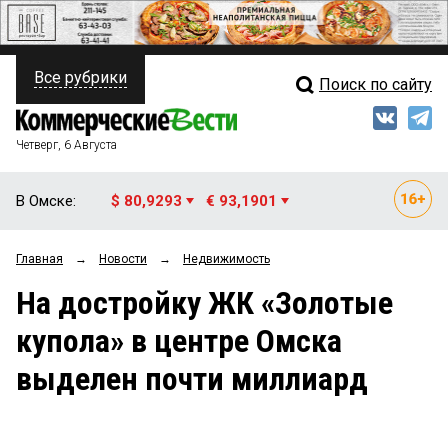
Все рубрики
Поиск по сайту
ПОЛИТИКА
Свежий выпуск
Медиа
ФИНАНСЫ
Четверг, 6 Августа
Кто есть кто
НЕДВИЖИМОСТЬ
В Омске:
$ 80,9293
€ 93,1901
Интервью
БИЗНЕС
Главная
→
Новости
→
Недвижимость
Мнения
ОБЩЕСТВО
На достройку ЖК «Золотые
Рейтинги
ЗАКОН
купола» в центре Омска
Блоги
НОВОСТИ КОМПАНИЙ
выделен почти миллиард
Архив
ПРОИСШЕСТВИЯ