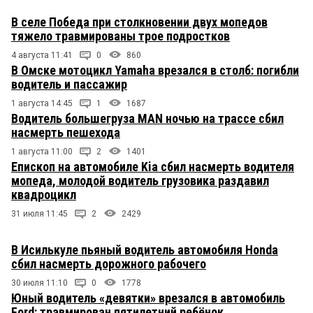
В селе Победа при столкновении двух мопедов
тяжело травмированы трое подростков
4 августа 11:41
0
860
В Омске мотоцикл Yamaha врезался в столб: погибли
водитель и пассажир
1 августа 14:45
1
1687
Водитель большегруза MAN ночью на трассе сбил
насмерть пешехода
1 августа 11:00
2
1401
Епископ на автомобиле Kia сбил насмерть водителя
мопеда, молодой водитель грузовика раздавил
квадроцикл
31 июля 11:45
2
2429
В Исилькуле пьяный водитель автомобиля Honda
сбил насмерть дорожного рабочего
30 июля 11:10
0
1778
Юный водитель «девятки» врезался в автомобиль
Ford: травмирован пятилетний ребёнок