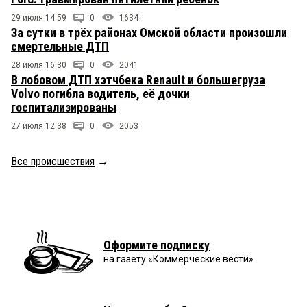
29 июля 14:59
0
1634
За сутки в трёх районах Омской области произошли
смертельные ДТП
28 июля 16:30
0
2041
В лобовом ДТП хэтчбека Renault и большегруза
Volvo погибла водитель, её дочки
госпитализированы
27 июля 12:38
0
2053
Все происшествия
→
Оформите подписку
на газету «Коммерческие вести»