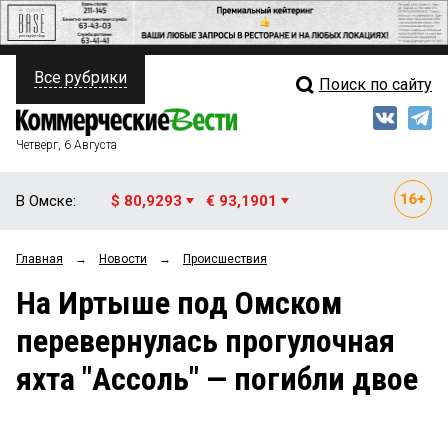
Все рубрики
Поиск по сайту
ПОЛИТИКА
Свежий выпуск
Медиа
ФИНАНСЫ
Четверг, 6 Августа
Кто есть кто
НЕДВИЖИМОСТЬ
В Омске:
$ 80,9293
€ 93,1901
Интервью
БИЗНЕС
Главная
→
Новости
→
Происшествия
Мнения
ОБЩЕСТВО
На Иртыше под Омском
Рейтинги
ЗАКОН
перевернулась прогулочная
Блоги
НОВОСТИ КОМПАНИЙ
яхта "Ассоль" — погибли двое
Архив
ПРОИСШЕСТВИЯ