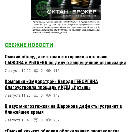
СВЕЖИЕ НОВОСТИ
Омский облсуд арестовал и отправил в колонию
ПЫЖОВА и РЫГАЕВА по делу о запрещенной организации
7 августа 12:00
0
112
Компания «Омдорстрой» Валоди ГЕВОРГЯНА
благоустроила площадь у КДЦ «Иртыш»
7 августа 11:20
0
148
В двух многоэтажках на Шаронова дефекты устранят в
ближайшее время
7 августа 10:40
0
207
«Омский каучук» обновил оборудование производства