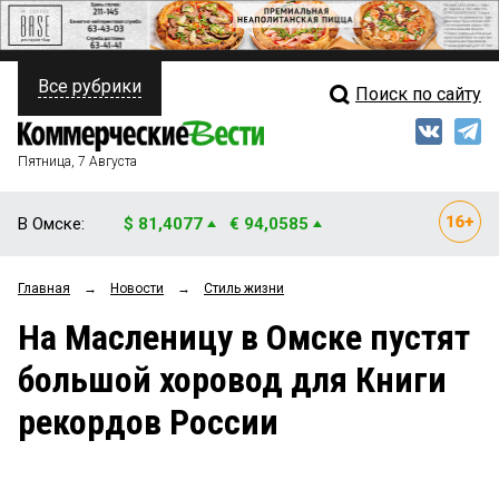
Все рубрики
Поиск по сайту
ПОЛИТИКА
Свежий выпуск
Медиа
ФИНАНСЫ
Пятница, 7 Августа
Кто есть кто
НЕДВИЖИМОСТЬ
В Омске:
$ 81,4077
€ 94,0585
Интервью
БИЗНЕС
Главная
→
Новости
→
Стиль жизни
Мнения
ОБЩЕСТВО
На Масленицу в Омске пустят
Рейтинги
ЗАКОН
большой хоровод для Книги
Блоги
НОВОСТИ КОМПАНИЙ
рекордов России
Архив
ПРОИСШЕСТВИЯ
СТИЛЬ ЖИЗНИ