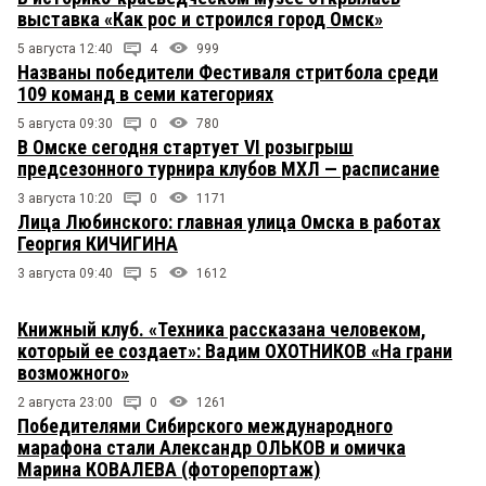
выставка «Как рос и строился город Омск»
5 августа 12:40
4
999
Названы победители Фестиваля стритбола среди
109 команд в семи категориях
5 августа 09:30
0
780
В Омске сегодня стартует VI розыгрыш
предсезонного турнира клубов МХЛ — расписание
3 августа 10:20
0
1171
Лица Любинского: главная улица Омска в работах
Георгия КИЧИГИНА
3 августа 09:40
5
1612
Книжный клуб. «Техника рассказана человеком,
который ее создает»: Вадим ОХОТНИКОВ «На грани
возможного»
2 августа 23:00
0
1261
Победителями Сибирского международного
марафона стали Александр ОЛЬКОВ и омичка
Марина КОВАЛЕВА (фоторепортаж)