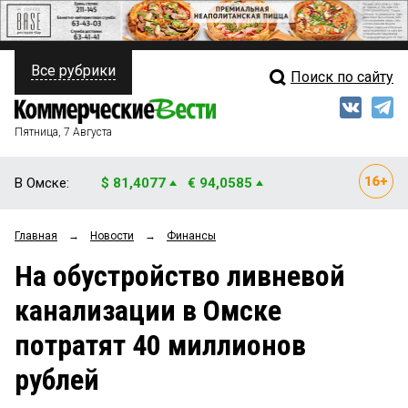
Все рубрики
Поиск по сайту
ПОЛИТИКА
Свежий выпуск
Медиа
ФИНАНСЫ
Пятница, 7 Августа
Кто есть кто
НЕДВИЖИМОСТЬ
В Омске:
$ 81,4077
€ 94,0585
Интервью
БИЗНЕС
Главная
→
Новости
→
Финансы
Мнения
ОБЩЕСТВО
На обустройство ливневой
Рейтинги
ЗАКОН
канализации в Омске
Блоги
НОВОСТИ КОМПАНИЙ
потратят 40 миллионов
Архив
ПРОИСШЕСТВИЯ
рублей