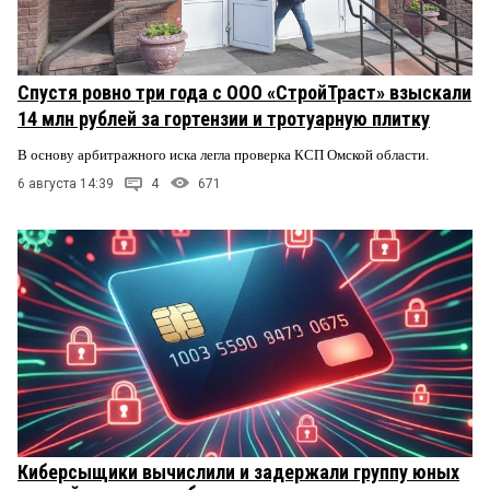
Спустя ровно три года с ООО «СтройТраст» взыскали
14 млн рублей за гортензии и тротуарную плитку
В основу арбитражного иска легла проверка КСП Омской области.
6 августа 14:39
4
671
Киберсыщики вычислили и задержали группу юных