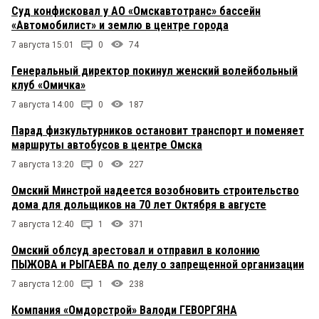
Суд конфисковал у АО «Омскавтотранс» бассейн
«Автомобилист» и землю в центре города
7 августа 15:01
0
74
Генеральный директор покинул женский волейбольный
клуб «Омичка»
7 августа 14:00
0
187
Парад физкультурников остановит транспорт и поменяет
маршруты автобусов в центре Омска
7 августа 13:20
0
227
Омский Минстрой надеется возобновить строительство
дома для дольщиков на 70 лет Октября в августе
7 августа 12:40
1
371
Омский облсуд арестовал и отправил в колонию
ПЫЖОВА и РЫГАЕВА по делу о запрещенной организации
7 августа 12:00
1
238
Компания «Омдорстрой» Валоди ГЕВОРГЯНА