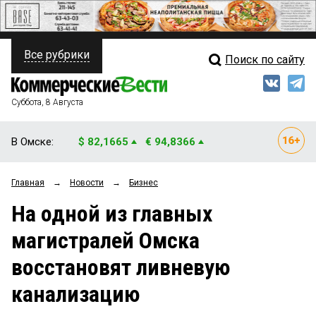
Все рубрики
Поиск по сайту
ПОЛИТИКА
Свежий выпуск
Медиа
ФИНАНСЫ
Суббота, 8 Августа
Кто есть кто
НЕДВИЖИМОСТЬ
В Омске:
$ 82,1665
€ 94,8366
Интервью
БИЗНЕС
Главная
→
Новости
→
Бизнес
Мнения
ОБЩЕСТВО
На одной из главных
Рейтинги
ЗАКОН
магистралей Омска
Блоги
НОВОСТИ КОМПАНИЙ
восстановят ливневую
Архив
ПРОИСШЕСТВИЯ
канализацию