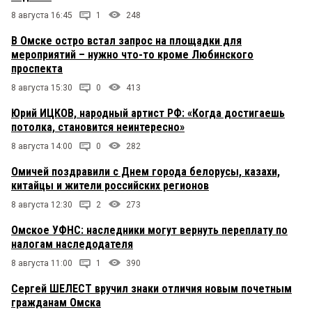
8 августа 16:45
1
248
В Омске остро встал запрос на площадки для
мероприятий – нужно что-то кроме Любинского
проспекта
8 августа 15:30
0
413
Юрий ИЦКОВ, народный артист РФ: «Когда достигаешь
потолка, становится неинтересно»
8 августа 14:00
0
282
Омичей поздравили с Днем города белорусы, казахи,
китайцы и жители российских регионов
8 августа 12:30
2
273
Омское УФНС: наследники могут вернуть переплату по
налогам наследодателя
8 августа 11:00
1
390
Сергей ШЕЛЕСТ вручил знаки отличия новым почетным
гражданам Омска