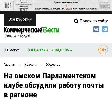
Все рубрики
Поиск по сайту
ПОЛИТИКА
Свежий выпуск
Медиа
ФИНАНСЫ
Пятница, 7 Августа
Кто есть кто
НЕДВИЖИМОСТЬ
В Омске:
$ 81,4077
€ 94,0585
Интервью
БИЗНЕС
Главная
→
Новости
→
Общество
Мнения
ОБЩЕСТВО
На омском Парламентском
Рейтинги
ЗАКОН
клубе обсудили работу почты
Блоги
НОВОСТИ КОМПАНИЙ
в регионе
Архив
ПРОИСШЕСТВИЯ