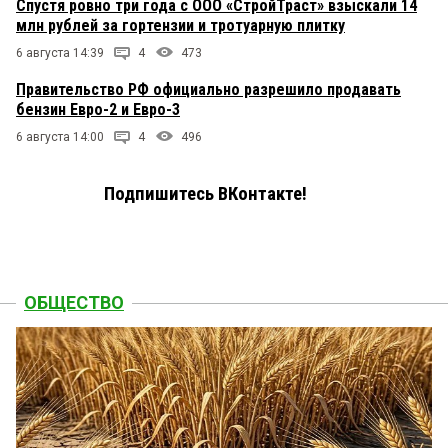
Спустя ровно три года с ООО «СтройТраст» взыскали 14
млн рублей за гортензии и тротуарную плитку
6 августа 14:39
4
473
Правительство РФ официально разрешило продавать
бензин Евро-2 и Евро-3
6 августа 14:00
4
496
Подпишитесь ВКонтакте!
ОБЩЕСТВО