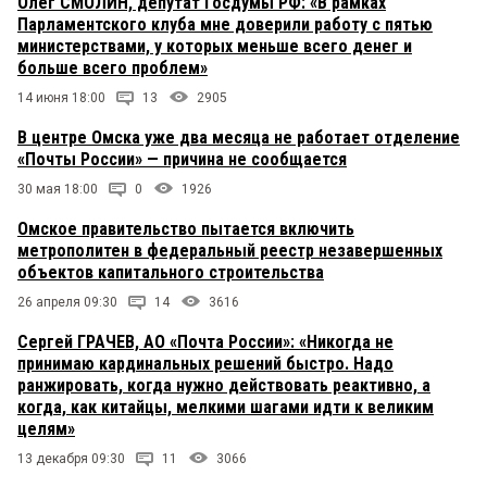
Олег СМОЛИН, депутат Госдумы РФ: «В рамках
Парламентского клуба мне доверили работу с пятью
министерствами, у которых меньше всего денег и
больше всего проблем»
14 июня 18:00
13
2905
В центре Омска уже два месяца не работает отделение
«Почты России» — причина не сообщается
30 мая 18:00
0
1926
Омское правительство пытается включить
метрополитен в федеральный реестр незавершенных
объектов капитального строительства
26 апреля 09:30
14
3616
Сергей ГРАЧЕВ, АО «Почта России»: «Никогда не
принимаю кардинальных решений быстро. Надо
ранжировать, когда нужно действовать реактивно, а
когда, как китайцы, мелкими шагами идти к великим
целям»
13 декабря 09:30
11
3066