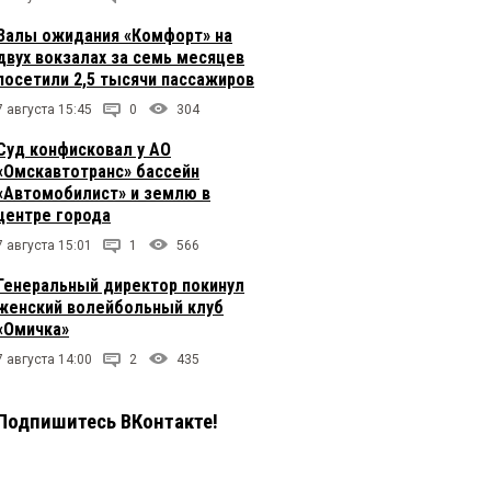
Залы ожидания «Комфорт» на
двух вокзалах за семь месяцев
посетили 2,5 тысячи пассажиров
7 августа 15:45
0
304
Суд конфисковал у АО
«Омскавтотранс» бассейн
«Автомобилист» и землю в
центре города
7 августа 15:01
1
566
Генеральный директор покинул
женский волейбольный клуб
«Омичка»
7 августа 14:00
2
435
Подпишитесь ВКонтакте!