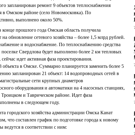
ого запланирован ремонт 9 объектов теплоснабжения
я в Омском районе (село Новомосковка). По
ктивно, выполнено около 50%.
конце прошлого года Омская область получила
на обновление сетевого хозяйства – более 1,5 млрд рублей.
снабжение и водоснабжение. По теплоснабжению средства
 поселке Свердлова будет выполнено более 2 км тепловых
, сейчас идет активная фаза проектирования.
 объекта в Омске. Суммарно планируется заменить более 5
ению запланирован 21 объект: 14 водопроводных сетей в
(магистральные сети крупных диаметров
осного оборудования и автоматики на 4 насосных станциях,
 Троицком и Таврическом районе. Идет фаза
выполнены в следующем году.
нта городского хозяйства администрации Омска Канат
 что составлен график по подготовке города к новому
ы ведутся в соответствии с ним: