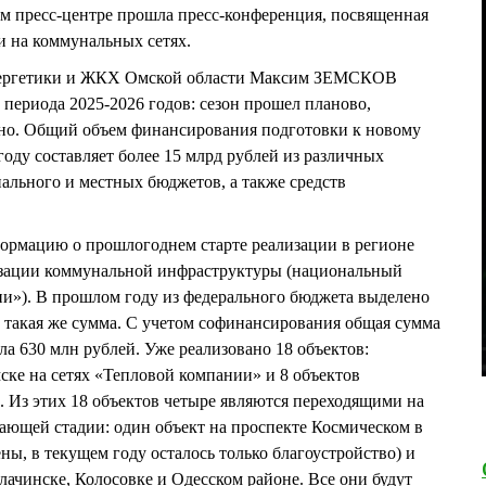
м пресс-центре прошла пресс-конференция, посвященная
 на коммунальных сетях.
нергетики и ЖКХ Омской области Максим ЗЕМСКОВ
 периода 2025-2026 годов: сезон прошел планово,
но. Общий объем финансирования подготовки к новому
оду составляет более 15 млрд рублей из различных
нального и местных бюджетов, а также средств
ормацию о прошлогоднем старте реализации в регионе
зации коммунальной инфраструктуры (национальный
ни»). В прошлом году из федерального бюджета выделено
ду такая же сумма. С учетом софинансирования общая сумма
ила 630 млн рублей. Уже реализовано 18 объектов:
ске на сетях «Тепловой компании» и 8 объектов
. Из этих 18 объектов четыре являются переходящими на
шающей стадии: один объект на проспекте Космическом в
ы, в текущем году осталось только благоустройство) и
лачинске, Колосовке и Одесском районе. Все они будут