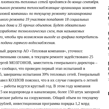
 плотность тепловых сетей продлятся до конца сентября.
ального ремонта теплоснабжающие организации заменят
епловой компании» по текущему ремонту запланирована
льного ремонта 19 участков попадают 18 социальных
ых дома и 35 прочих объектов. Будет обязательно
азработке технологических схем, так называемых
го, чтобы при возможном выходе из графика потребитель
 подачи горячего водоснабжения.
й директор АО «Тепловая компания», уточнил:
твенными силами, в текущем ремонте задействовано 25
ергей МОЗГОНОВ, заместитель генерального директора –
сообщил, что проведен первый этап испытаний в
5, завершены испытания 39% тепловых сетей. Генеральный
вел КОЗЛОВ пояснил, что в их случае говорить о летней
– работы ведутся круглый год. В этом году компания
15 км водопровода и канализации, более 150 штук запорной
ческие работы на сооружениях. Общий объем по текущему
рублей, инвестиционная программа порядка 1,2 млрд