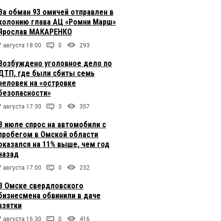
За обман 93 омичей отправлен в
колонию глава АЦ «Ромни Марш»
Ярослав МАКАРЕНКО
7 августа 18:00
0
293
Возбуждено уголовное дело по
ДТП, где были сбиты семь
человек на «островке
безопасности»
7 августа 17:30
3
357
В июле спрос на автомобили с
пробегом в Омской области
оказался на 11% выше, чем год
назад
7 августа 17:00
0
232
В Омске свердловского
бизнесмена обвинили в даче
взятки
7 августа 16:30
0
416