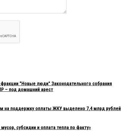
 фракции "Новые люди" Законодательного собрания
ПР – под домашний арест
ам на поддержку оплаты ЖКУ выделено 7,4 млрд рублей
усор, субсидии и оплата тепла по факту»