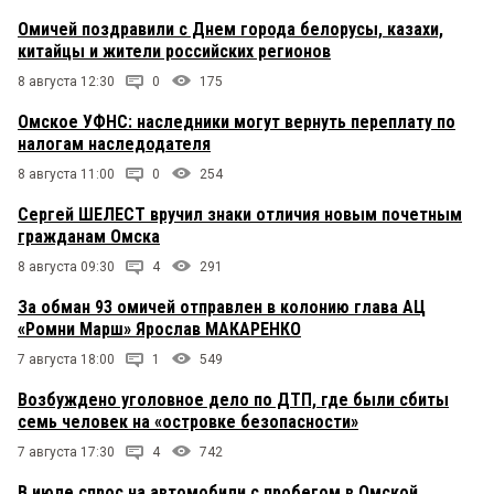
Омичей поздравили с Днем города белорусы, казахи,
китайцы и жители российских регионов
8 августа 12:30
0
175
Омское УФНС: наследники могут вернуть переплату по
налогам наследодателя
8 августа 11:00
0
254
Сергей ШЕЛЕСТ вручил знаки отличия новым почетным
гражданам Омска
8 августа 09:30
4
291
За обман 93 омичей отправлен в колонию глава АЦ
«Ромни Марш» Ярослав МАКАРЕНКО
7 августа 18:00
1
549
Возбуждено уголовное дело по ДТП, где были сбиты
семь человек на «островке безопасности»
7 августа 17:30
4
742
В июле спрос на автомобили с пробегом в Омской