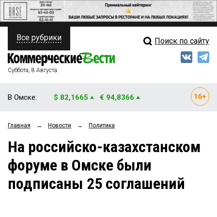
Все рубрики
Поиск по сайту
ПОЛИТИКА
Свежий выпуск
Медиа
ФИНАНСЫ
Суббота, 8 Августа
Кто есть кто
НЕДВИЖИМОСТЬ
В Омске:
$ 82,1665
€ 94,8366
Интервью
БИЗНЕС
Главная
→
Новости
→
Политика
Мнения
ОБЩЕСТВО
На российско-казахстанском
Рейтинги
ЗАКОН
форуме в Омске были
Блоги
НОВОСТИ КОМПАНИЙ
подписаны 25 соглашений
Архив
ПРОИСШЕСТВИЯ