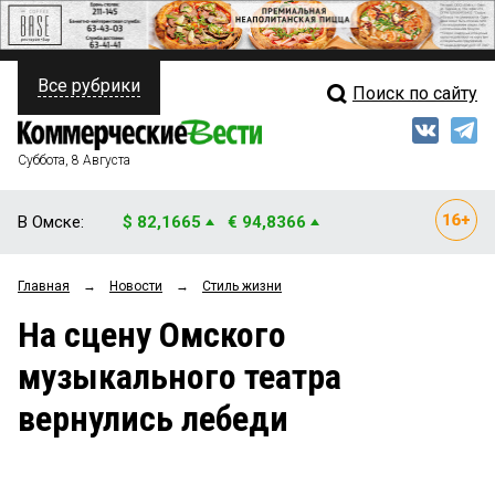
Все рубрики
Поиск по сайту
ПОЛИТИКА
Свежий выпуск
Медиа
ФИНАНСЫ
Суббота, 8 Августа
Кто есть кто
НЕДВИЖИМОСТЬ
В Омске:
$ 82,1665
€ 94,8366
Интервью
БИЗНЕС
Главная
→
Новости
→
Стиль жизни
Мнения
ОБЩЕСТВО
На сцену Омского
Рейтинги
ЗАКОН
музыкального театра
Блоги
НОВОСТИ КОМПАНИЙ
вернулись лебеди
Архив
ПРОИСШЕСТВИЯ
СТИЛЬ ЖИЗНИ