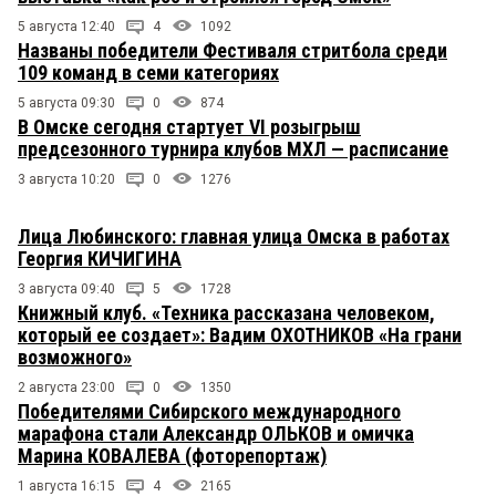
5 августа 12:40
4
1092
Названы победители Фестиваля стритбола среди
109 команд в семи категориях
5 августа 09:30
0
874
В Омске сегодня стартует VI розыгрыш
предсезонного турнира клубов МХЛ — расписание
3 августа 10:20
0
1276
Лица Любинского: главная улица Омска в работах
Георгия КИЧИГИНА
3 августа 09:40
5
1728
Книжный клуб. «Техника рассказана человеком,
который ее создает»: Вадим ОХОТНИКОВ «На грани
возможного»
2 августа 23:00
0
1350
Победителями Сибирского международного
марафона стали Александр ОЛЬКОВ и омичка
Марина КОВАЛЕВА (фоторепортаж)
1 августа 16:15
4
2165