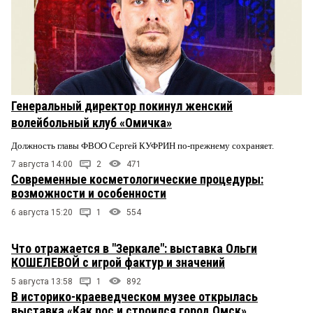
Генеральный директор покинул женский
волейбольный клуб «Омичка»
Должность главы ФВОО Сергей КУФРИН по-прежнему сохраняет.
7 августа 14:00
2
471
Современные косметологические процедуры:
возможности и особенности
6 августа 15:20
1
554
Что отражается в "Зеркале": выставка Ольги
КОШЕЛЕВОЙ с игрой фактур и значений
5 августа 13:58
1
892
В историко-краеведческом музее открылась
выставка «Как рос и строился город Омск»