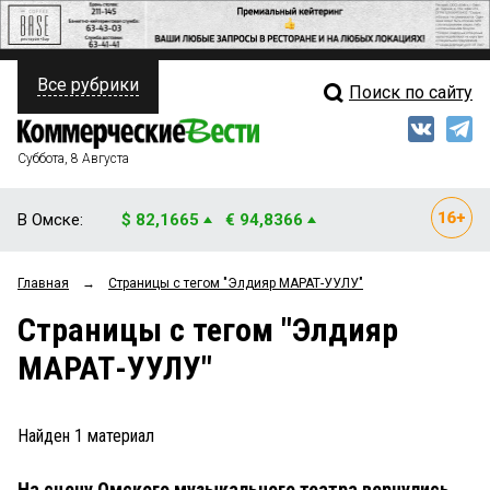
Все рубрики
Поиск по сайту
ПОЛИТИКА
Свежий выпуск
Медиа
ФИНАНСЫ
Суббота, 8 Августа
Кто есть кто
НЕДВИЖИМОСТЬ
В Омске:
$ 82,1665
€ 94,8366
Интервью
БИЗНЕС
Главная
→
Страницы c тегом "Элдияр МАРАТ-УУЛУ"
Мнения
ОБЩЕСТВО
Страницы c тегом "Элдияр
Рейтинги
ЗАКОН
МАРАТ-УУЛУ"
Блоги
НОВОСТИ КОМПАНИЙ
Архив
Найден
1
материал
ПРОИСШЕСТВИЯ
На сцену Омского музыкального театра вернулись
СТИЛЬ ЖИЗНИ