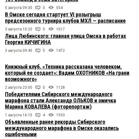
5 августа 09:30
0
554
В Омске сегодня стартует VI розыгрыш
предсезонного турнира клубов МХЛ — расписание
3 августа 10:20
0
1017
Лица Любинского: главная улица Омска в работах
Георгия КИЧИГИНА
3 августа 09:40
5
1472
Книжный клуб. «Техника рассказана человеком,
который ее создает»: Вадим ОХОТНИКОВ «На грани
возможного»
2 августа 23:00
0
1128
Победителями Сибирского международного
марафона стали Александр ОЛЬКОВ и омичка
Марина КОВАЛЕВА (фоторепортаж)
1 августа 16:15
4
1933
Объявленные ранее рекорды Сибирского
международного марафона в Омске оказались
ошибочными