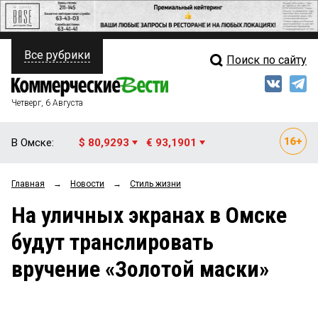
Все рубрики
Поиск по сайту
ПОЛИТИКА
Свежий выпуск
Медиа
ФИНАНСЫ
Четверг, 6 Августа
Кто есть кто
НЕДВИЖИМОСТЬ
В Омске:
$ 80,9293
€ 93,1901
Интервью
БИЗНЕС
Главная
→
Новости
→
Стиль жизни
Мнения
ОБЩЕСТВО
На уличных экранах в Омске
Рейтинги
ЗАКОН
будут транслировать
Блоги
НОВОСТИ КОМПАНИЙ
вручение «Золотой маски»
Архив
ПРОИСШЕСТВИЯ
СТИЛЬ ЖИЗНИ