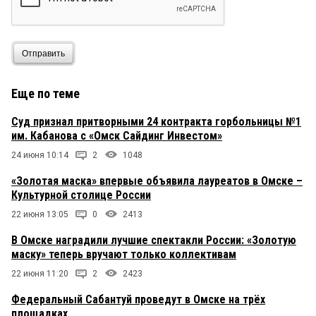
Отправить
Еще по теме
Суд признал притворными 24 контракта горбольницы №1
им. Кабанова с «Омск Сайдинг Инвестом»
24 июня 10:14
2
1048
«Золотая маска» впервые объявила лауреатов в Омске –
Культурной столице России
22 июня 13:05
0
2413
В Омске наградили лучшие спектакли России: «Золотую
маску» теперь вручают только коллективам
22 июня 11:20
2
2423
Федеральный Сабантуй проведут в Омске на трёх
площадках