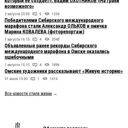
который ее создает»: Вадим ОХОТНИКОВ «На грани
возможного»
2 августа 23:00
0
1236
Победителями Сибирского международного
марафона стали Александр ОЛЬКОВ и омичка
Марина КОВАЛЕВА (фоторепортаж)
1 августа 16:15
4
2045
Объявленные ранее рекорды Сибирского
международного марафона в Омске оказались
ошибочными
1 августа 15:15
4
1896
Омские художники рассказывают «Живую историю»
31 июля 10:00
1
1616
Все новости стиля жизни
→