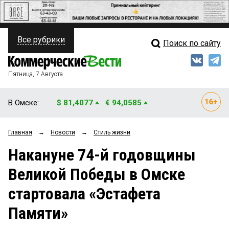
Все рубрики
Поиск по сайту
ПОЛИТИКА
Свежий выпуск
Медиа
ФИНАНСЫ
Пятница, 7 Августа
Кто есть кто
НЕДВИЖИМОСТЬ
В Омске:
$ 81,4077
€ 94,0585
Интервью
БИЗНЕС
Главная
→
Новости
→
Стиль жизни
Мнения
ОБЩЕСТВО
Накануне 74-й годовщины
Рейтинги
ЗАКОН
Великой Победы в Омске
Блоги
НОВОСТИ КОМПАНИЙ
стартовала «Эстафета
Архив
ПРОИСШЕСТВИЯ
Памяти»
СТИЛЬ ЖИЗНИ