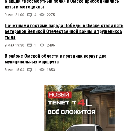
К акции «Бессмертный полк» в Омске присоединились
яхты и мотоциклы
9 мая 21:00
4
2275
Почётными гостями парада Победы в Омске стали пять
ветеранов Великой Отечественной войны и тружеников
тыла
9 мая 19:30
1
2486
В районе Омской области в праздник вернут два
муниципальных маршрута
8 мая 18:04
1
1853