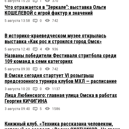
6 августа 15:20
1
370
Что отражается в "Зеркале": выставка Ольги
КОШЕЛЕВОЙ с игрой фактур и значений
5 августа 13:58
0
742
В историко-краеведческом музее открылась
выставка «Как рос и строился город Омск»
5 августа 12:40
4
936
Названы победители Фестиваля стритбола среди
109 команд в семи категориях
5 августа 09:30
0
742
В Омске сегодня стартует VI розыгрыш
предсезонного турнира клубов МХЛ — расписание
3 августа 10:20
0
1137
Лица Любинского: главная улица Омска в работах
Георгия КИЧИГИНА
3 августа 09:40
5
1586
Книжный клуб. «Техника рассказана человеком,